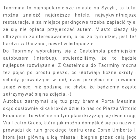
Taormina to najpopularniejsze miasto na Sycylii, to tutaj
można znaleźć najdroższe hotele, najwykwintniejsze
restauracje, a za miejsce parkingowe trzeba zapłacić tyle,
że się nie opłaca przyjeżdżać autem. Miasto cieszy się
olbrzymim zainteresowaniem, a co za tym idzie, jest też
bardzo zatłoczone, nawet w listopadzie.
Do Taorminy wybraliśmy się z Castelmola podmiejskim
autobusem (interbus), stwierdziliśmy, że to będzie
najlepsze rozwiązanie. Z Castelmola do Taorminy można
też pójść po prostu pieszo, co ułatwiają liczne skróty i
schody prowadzące w dół, czas przejścia nie powinien
zająć więcej niż godzinę, no chyba że będziemy często
zatrzymywać się na zdjęcia ;-)
Autobus zatrzymał się tuż przy bramie Porta Messina,
skąd dosłownie kilka kroków dzieliło nas od Piazza Vittorio
Emanuele. To właśnie na tym placu krzyżują się dwie drogi,
Via Teatro Greco, która jak można domyśleć się po nazwie,
prowadzi do ruin greckiego teatru oraz Corso Umberto I,
która jest główną ulicą miasta i biegnie przez całą jego