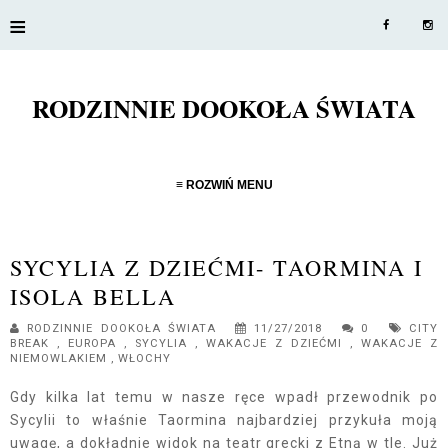
≡
RODZINNIE DOOKOŁA ŚWIATA
≡ ROZWIŃ MENU
SYCYLIA Z DZIEĆMI- TAORMINA I
ISOLA BELLA
RODZINNIE DOOKOŁA ŚWIATA
11/27/2018
0
CITY
BREAK
,
EUROPA
,
SYCYLIA
,
WAKACJE Z DZIEĆMI
,
WAKACJE Z
NIEMOWLAKIEM
,
WŁOCHY
Gdy kilka lat temu w nasze ręce wpadł przewodnik po
Sycylii to właśnie Taormina najbardziej przykuła moją
uwagę, a dokładnie widok na teatr grecki z Etną w tle. Już