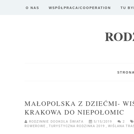
O NAS
WSPÓŁPRACA/COOPERATION
TU BY
ROD
STRON
MAŁOPOLSKA Z DZIEĆMI- W
KRAKOWA DO NIEPOŁOMIC
RODZINNIE DOOKOŁA ŚWIATA
5/15/2019
2
ROWEROWE
,
TURYSTYCZNA RODZINKA 2019
,
WIŚLANA TRA