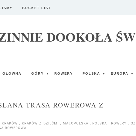
LIŚMY
BUCKET LIST
ZINNIE DOOKOŁA ŚW
A GŁÓWNA
GÓRY
ROWERY
POLSKA
EUROPA
▼
▼
▼
IŚLANA TRASA ROWEROWA Z
KRAKÓW
,
KRAKÓW Z DZIEĆMI
,
MAŁOPOLSKA
,
POLSKA
,
ROWERY
,
SZ
SA ROWEROWA