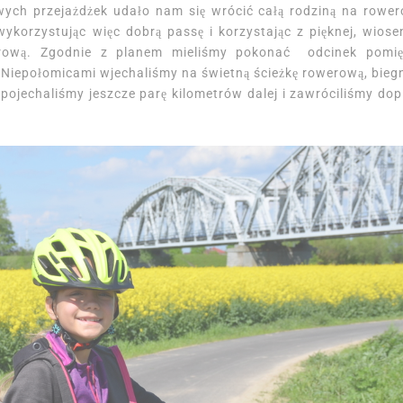
ych przejażdżek udało nam się wrócić całą rodziną na rowe
wykorzystując więc dobrą passę i korzystając z pięknej, wiose
erową. Zgodnie z planem mieliśmy pokonać odcinek pomi
Niepołomicami wjechaliśmy na świetną ścieżkę rowerową, bieg
pojechaliśmy jeszcze parę kilometrów dalej i zawróciliśmy dop