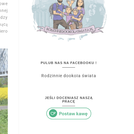
rowe
nnej
ędzy
nącą
iero
PULUB NAS NA FACEBOOKU !
Rodzinnie dookoła świata
JEŚLI DOCENIASZ NASZĄ
PRACĘ