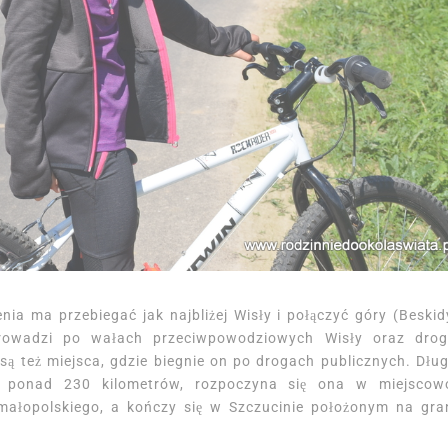
ia ma przebiegać jak najbliżej Wisły i połączyć góry (Beskid
rowadzi po wałach przeciwpowodziowych Wisły oraz dro
też miejsca, gdzie biegnie on po drogach publicznych. Dłu
o ponad 230 kilometrów, rozpoczyna się ona w miejscow
małopolskiego, a kończy się w Szczucinie położonym na gra
.