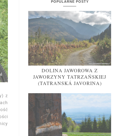
POPULARNE POSTY
DOLINA JAWOROWA Z
JAWORZYNY TATRZAŃSKIEJ
(TATRANSKÁ JAVORINA)
y) z
gach
gość
ości
nicy