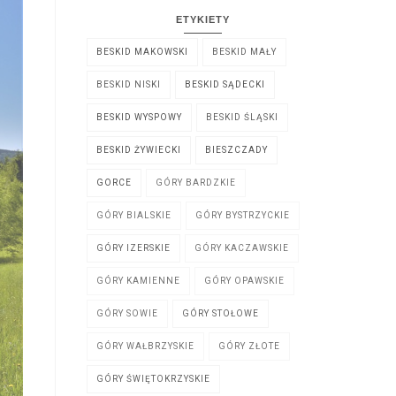
ETYKIETY
BESKID MAKOWSKI
BESKID MAŁY
BESKID NISKI
BESKID SĄDECKI
BESKID WYSPOWY
BESKID ŚLĄSKI
BESKID ŻYWIECKI
BIESZCZADY
GORCE
GÓRY BARDZKIE
GÓRY BIALSKIE
GÓRY BYSTRZYCKIE
GÓRY IZERSKIE
GÓRY KACZAWSKIE
GÓRY KAMIENNE
GÓRY OPAWSKIE
GÓRY SOWIE
GÓRY STOŁOWE
GÓRY WAŁBRZYSKIE
GÓRY ZŁOTE
GÓRY ŚWIĘTOKRZYSKIE