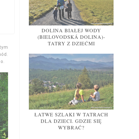
DOLINA BIAŁEJ WODY
(BIELOVODSKÁ DOLINA)-
TATRY Z DZIEĆMI
 tym
hód.
o.
ŁATWE SZLAKI W TATRACH
DLA DZIECI. GDZIE SIĘ
WYBRAĆ?