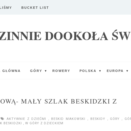
LIŚMY
BUCKET LIST
ZINNIE DOOKOŁA ŚW
A GŁÓWNA
GÓRY
ROWERY
POLSKA
EUROPA
▼
▼
▼
OWĄ- MAŁY SZLAK BESKIDZKI Z
AKTYWNIE Z DZIEĆMI
,
BESKID MAKOWSKI
,
BESKIDY
,
GÓRY
,
GÓ
K BESKIDZKI
,
W GÓRY Z DZIECKIEM