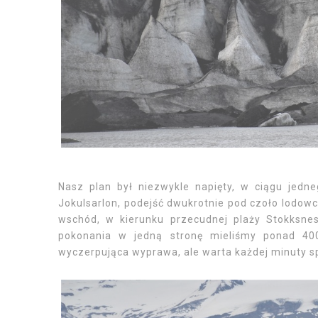
Nasz plan był niezwykle napięty, w ciągu jedn
Jokulsarlon, podejść dwukrotnie pod czoło lodowc
wschód, w kierunku przecudnej plaży Stokksne
pokonania w jedną stronę mieliśmy ponad 40
wyczerpująca wyprawa, ale warta każdej minuty s