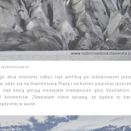
Skaftafellsjökull
ego dnia mieliśmy odbyć rejs amfibią po lodowcowym jezi
a, udać się na Diamentową Plażę i na koniec pojechać jeszcz
s nad którą górują niezwykle malownicze góry Vestrahorn
0 kilometrów. Zdawałam sobie sprawę, że będzie to ba
pędzonej w aucie.