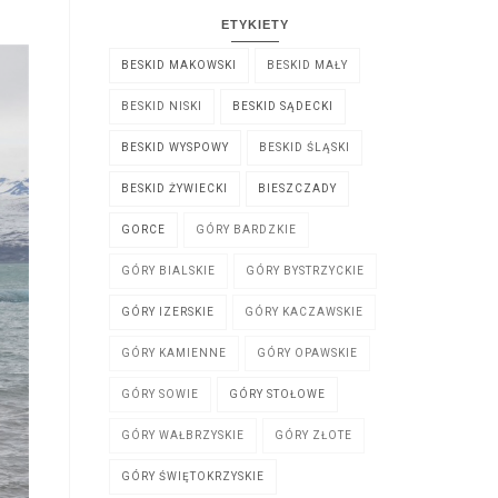
ETYKIETY
BESKID MAKOWSKI
BESKID MAŁY
BESKID NISKI
BESKID SĄDECKI
BESKID WYSPOWY
BESKID ŚLĄSKI
BESKID ŻYWIECKI
BIESZCZADY
GORCE
GÓRY BARDZKIE
GÓRY BIALSKIE
GÓRY BYSTRZYCKIE
GÓRY IZERSKIE
GÓRY KACZAWSKIE
GÓRY KAMIENNE
GÓRY OPAWSKIE
GÓRY SOWIE
GÓRY STOŁOWE
GÓRY WAŁBRZYSKIE
GÓRY ZŁOTE
GÓRY ŚWIĘTOKRZYSKIE