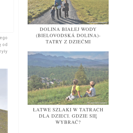
DOLINA BIAŁEJ WODY
enia
(BIELOVODSKÁ DOLINA)-
jego
TATRY Z DZIEĆMI
ę od
ryły
ŁATWE SZLAKI W TATRACH
DLA DZIECI. GDZIE SIĘ
WYBRAĆ?