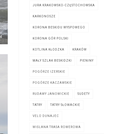
JURA KRAKOWSKO-CZĘSTOCHOWSKA
KARKONOSZE
KORONA BESKIDU WYSPOWEGO
KORONA GÓR POLSKI
KOTLINA KŁODZKA
KRAKÓW
MAŁY SZLAK BESKIDZKI
PIENINY
POGÓRZE IZERSKIE
POGÓRZE KACZAWSKIE
RUDAWY JANOWICKIE
SUDETY
TATRY
TATRY SŁOWACKIE
VELO DUNAJEC
WIŚLANA TRASA ROWEROWA