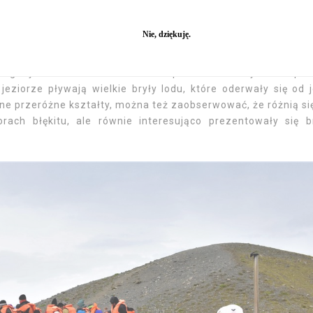
arlon- Lodowcowa Laguna
aguny Jokulsarlon. Jezioro to powstało w wyniku topni
jeziorze pływają wielkie bryły lodu, które oderwały się od 
 one przeróżne kształty, można też zaobserwować, że różnią si
orach błękitu, ale równie interesująco prezentowały się b