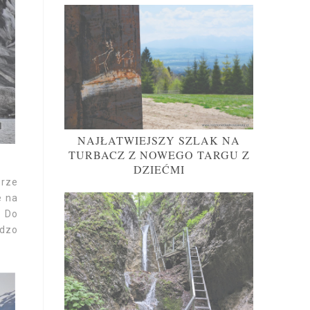
NAJŁATWIEJSZY SZLAK NA
TURBACZ Z NOWEGO TARGU Z
DZIEĆMI
orze
e na
. Do
rdzo