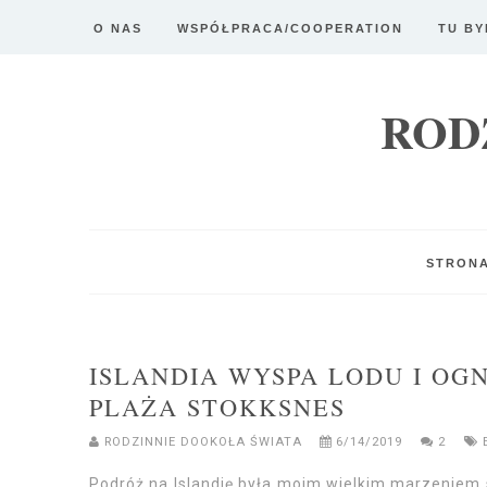
O NAS
WSPÓŁPRACA/COOPERATION
TU BY
ROD
STRON
ISLANDIA WYSPA LODU I OG
PLAŻA STOKKSNES
RODZINNIE DOOKOŁA ŚWIATA
6/14/2019
2
Podróż na Islandię była moim wielkim marzeniem 