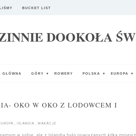
LIŚMY
BUCKET LIST
ZINNIE DOOKOŁA ŚW
A GŁÓWNA
GÓRY
ROWERY
POLSKA
EUROPA
▼
▼
▼
NIA- OKO W OKO Z LODOWCEM I
EUROPA
,
ISLANDIA
,
WAKACJE
samym w sobie, ale z Islandią było powiązanych kilka mniejs