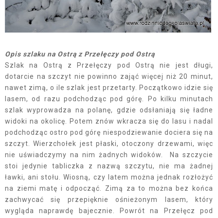
Opis szlaku na Ostrą z Przełęczy pod Ostrą
Szlak na Ostrą z Przełęczy pod Ostrą nie jest długi,
dotarcie na szczyt nie powinno zająć więcej niż 20 minut,
nawet zimą, o ile szlak jest przetarty. Początkowo idzie się
lasem, od razu podchodząc pod górę. Po kilku minutach
szlak wyprowadza na polanę, gdzie odsłaniają się ładne
widoki na okolicę. Potem znów wkracza się do lasu i nadal
podchodząc ostro pod górę niespodziewanie dociera się na
szczyt. Wierzchołek jest płaski, otoczony drzewami, więc
nie uświadczymy na nim żadnych widoków. Na szczycie
stoi jedynie tabliczka z nazwą szczytu, nie ma żadnej
ławki, ani stołu. Wiosną, czy latem można jednak rozłożyć
na ziemi matę i odpocząć. Zimą za to można bez końca
zachwycać się przepięknie ośnieżonym lasem, który
wygląda naprawdę bajecznie. Powrót na Przełęcz pod