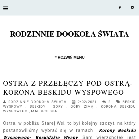
≡
RODZINNIE DOOKOŁA ŚWIATA
≡ ROZWIŃ MENU
OSTRA Z PRZEŁĘCZY POD OSTRĄ-
KORONA BESKIDU WYSPOWEGO
RODZINNIE DOOKOŁA ŚWIATA
2/02/2021
2
BESKID
WYSPOWY
,
BESKIDY
,
GÓRY
,
GÓRY ZIMĄ
,
KORONA BESKIDU
WYSPOWEGO
,
MAŁOPOLSKA
Ostra, w pobliżu Starej Wsi, to był kolejny szczyt, na który
postanowiliśmy wybrać się w ramach
Korony Beskidu
Wyspowego- Beskidzkie Wyspy
. Sam wierzchołek jest