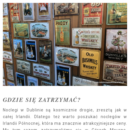
GDZIE SIĘ ZATRZYMAĆ?
Noclegi w Dublinie są kosmicznie drogie, zresztą jak w
całej Irlandii. Dlatego też warto poszukać noclegów w
Irlandii Północnej, która ma znacznie atrakcyjniejsze ceny.
My tym razem zatrzymaliśmy się w Górach Mourne,