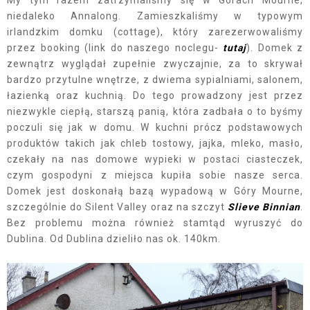
niedaleko Annalong. Zamieszkaliśmy w typowym
irlandzkim domku (cottage), który zarezerwowaliśmy
przez booking (link do naszego noclegu-
tutaj
). Domek z
zewnątrz wyglądał zupełnie zwyczajnie, za to skrywał
bardzo przytulne wnętrze, z dwiema sypialniami, salonem,
łazienką oraz kuchnią. Do tego prowadzony jest przez
niezwykle ciepłą, starszą panią, która zadbała o to byśmy
poczuli się jak w domu. W kuchni prócz podstawowych
produktów takich jak chleb tostowy, jajka, mleko, masło,
czekały na nas domowe wypieki w postaci ciasteczek,
czym gospodyni z miejsca kupiła sobie nasze serca.
Domek jest doskonałą bazą wypadową w Góry Mourne,
szczególnie do Silent Valley oraz na szczyt
Slieve Binnian
.
Bez problemu można również stamtąd wyruszyć do
Dublina. Od Dublina dzieliło nas ok. 140km.