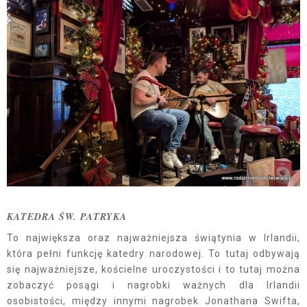
KATEDRA ŚW. PATRYKA
To największa oraz najważniejsza świątynia w Irlandii,
która pełni funkcję katedry narodowej. To tutaj odbywają
się najważniejsze, kościelne uroczystości i to tutaj można
zobaczyć posągi i nagrobki ważnych dla Irlandii
osobistości, między innymi nagrobek Jonathana Swifta,