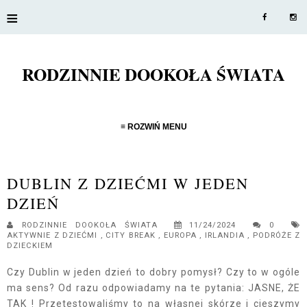
≡
RODZINNIE DOOKOŁA ŚWIATA
≡ ROZWIŃ MENU
DUBLIN Z DZIEĆMI W JEDEN
DZIEŃ
RODZINNIE DOOKOŁA ŚWIATA
11/24/2024
0
AKTYWNIE Z DZIEĆMI
,
CITY BREAK
,
EUROPA
,
IRLANDIA
,
PODRÓŻE Z
DZIECKIEM
Czy Dublin w jeden dzień to dobry pomysł? Czy to w ogóle
ma sens? Od razu odpowiadamy na te pytania: JASNE, ŻE
TAK ! Przetestowaliśmy to na własnej skórze i cieszymy