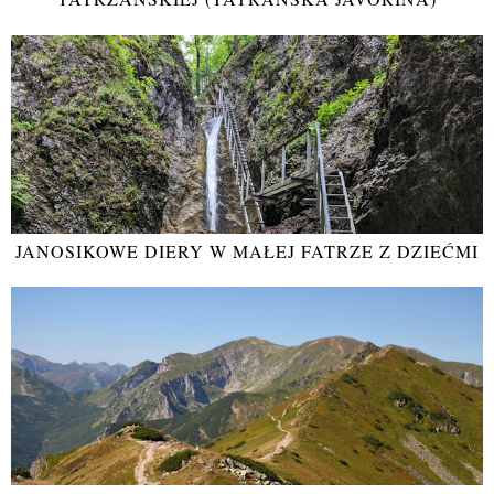
JANOSIKOWE DIERY W MAŁEJ FATRZE Z DZIEĆMI