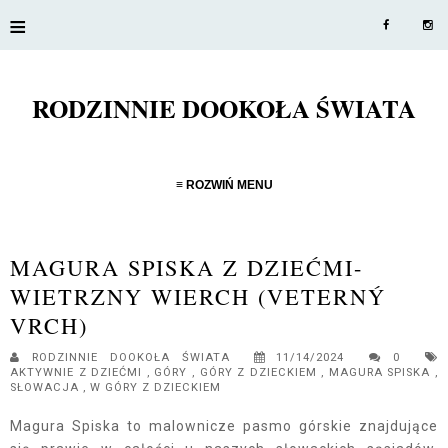
≡
RODZINNIE DOOKOŁA ŚWIATA
≡ ROZWIŃ MENU
MAGURA SPISKA Z DZIEĆMI-
WIETRZNY WIERCH (VETERNÝ
VRCH)
RODZINNIE DOOKOŁA ŚWIATA
11/14/2024
0
AKTYWNIE Z DZIEĆMI
,
GÓRY
,
GÓRY Z DZIECKIEM
,
MAGURA SPISKA
,
SŁOWACJA
,
W GÓRY Z DZIECKIEM
Magura Spiska to malownicze pasmo górskie znajdujące