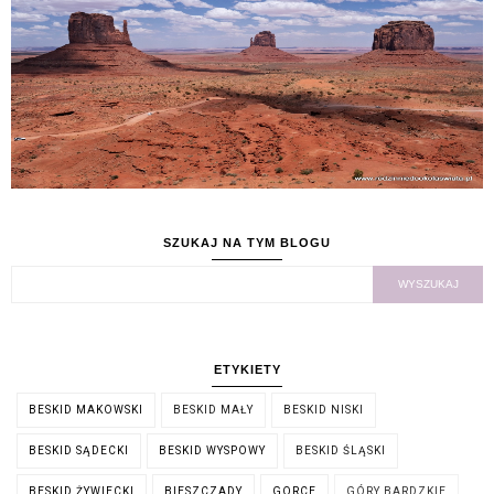
SZUKAJ NA TYM BLOGU
ETYKIETY
BESKID MAKOWSKI
BESKID MAŁY
BESKID NISKI
BESKID SĄDECKI
BESKID WYSPOWY
BESKID ŚLĄSKI
BESKID ŻYWIECKI
BIESZCZADY
GORCE
GÓRY BARDZKIE