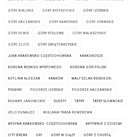
GÓRY BIALSKIE
GÓRY BYSTRZYCKIE
GÓRY IZERSKIE
GÓRY KACZAWSKIE
GÓRY KAMIENNE
GÓRY OPAWSKIE
GÓRY SOWIE
GÓRY STOŁOWE
GÓRY WAŁBRZYSKIE
GÓRY ZŁOTE
GÓRY ŚWIĘTOKRZYSKIE
JURA KRAKOWSKO-CZĘSTOCHOWSKA
KARKONOSZE
KORONA BESKIDU WYSPOWEGO
KORONA GÓR POLSKI
KOTLINA KŁODZKA
KRAKÓW
MAŁY SZLAK BESKIDZKI
PIENINY
POGÓRZE IZERSKIE
POGÓRZE KACZAWSKIE
RUDAWY JANOWICKIE
SUDETY
TATRY
TATRY SŁOWACKIE
VELO DUNAJEC
WIŚLANA TRASA ROWEROWA
WYŻYNA KRAKOWSKO- CZĘSTOCHOWSKA
AKTYWNIE Z DZIEĆMI
CITY BREAK
GRY
GÓRY W CIĄŻY
GÓRY Z CHUSTĄ