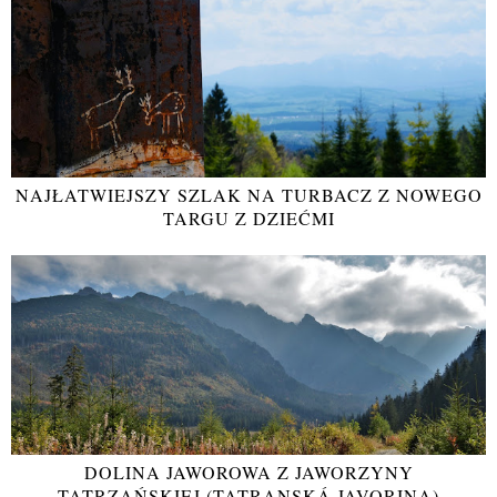
NAJŁATWIEJSZY SZLAK NA TURBACZ Z NOWEGO
TARGU Z DZIEĆMI
DOLINA JAWOROWA Z JAWORZYNY
TATRZAŃSKIEJ (TATRANSKÁ JAVORINA)