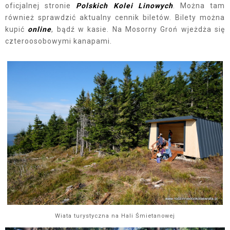
oficjalnej stronie
Polskich Kolei Linowych
. Można tam
również sprawdzić aktualny cennik biletów. Bilety można
kupić
online
, bądź w kasie. Na Mosorny Groń wjeżdża się
czteroosobowymi kanapami.
Wiata turystyczna na Hali Śmietanowej