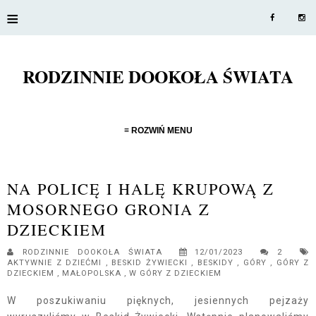
≡
RODZINNIE DOOKOŁA ŚWIATA
≡ ROZWIŃ MENU
NA POLICĘ I HALĘ KRUPOWĄ Z
MOSORNEGO GRONIA Z
DZIECKIEM
RODZINNIE DOOKOŁA ŚWIATA
12/01/2023
2
AKTYWNIE Z DZIEĆMI
,
BESKID ŻYWIECKI
,
BESKIDY
,
GÓRY
,
GÓRY Z
DZIECKIEM
,
MAŁOPOLSKA
,
W GÓRY Z DZIECKIEM
W poszukiwaniu pięknych, jesiennych pejzaży