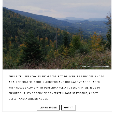
THIS SITE USES COOKIES FROM GOOGLE TO DELIVER ITS SERVICES AND TO
Po dotarciu do schroniska na Hali Krupowej trzeba podjąć
ANALYZE TRAFFIC. YOUR IP ADDRESS AND USER-AGENT ARE SHARED
decyzję dotyczącą drogi powrotnej. My postanowiliśmy
WITH GOOGLE ALONG WITH PERFORMANCE AND SECURITY METRICS TO
rozdzielić się. Tomek tą samą drogą wrócił po auto, a ja z
ENSURE QUALITY OF SERVICE, GENERATE USAGE STATISTICS, AND TO
młodszym zeszłam do Suchej Góry, gdzie ponownie się
DETECT AND ADDRESS ABUSE.
spotkaliśmy. Tym oto sposobem mogliśmy nieco dłużej
LEARN MORE
GOT IT
odpocząć pod schroniskiem i zejść w dół inną trasą, co z