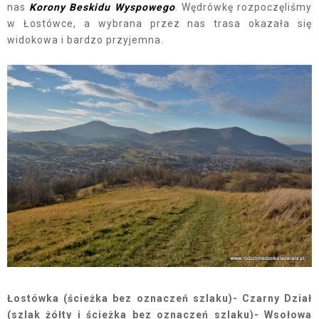
nas
Korony Beskidu Wyspowego
. Wędrówkę rozpoczęliśmy
w Łostówce, a wybrana przez nas trasa okazała się
widokowa i bardzo przyjemna.
Łostówka (ścieżka bez oznaczeń szlaku)- Czarny Dział
(szlak żółty i ścieżka bez oznaczeń szlaku)- Wsołowa