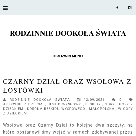
≡
RODZINNIE DOOKOŁA ŚWIATA
≡ ROZWIŃ MENU
CZARNY DZIAŁ ORAZ WSOŁOWA Z
ŁOSTÓWKI
RODZINNIE DOOKOŁA ŚWIATA
12/09/2021
0
AKTYWNIE Z DZIEĆMI
,
BESKID WYSPOWY
,
BESKIDY
,
GÓRY
,
GÓRY Z
DZIECKIEM
,
KORONA BESKIDU WYSPOWEGO
,
MAŁOPOLSKA
,
W GÓRY
Z DZIECKIEM
Wsołowa oraz Czarny Dział to kolejne dwa szczyty, na
które postanowiliśmy wejść w ramach zdobywanej przez