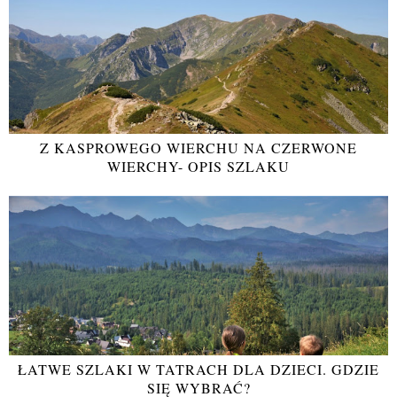
Z KASPROWEGO WIERCHU NA CZERWONE
WIERCHY- OPIS SZLAKU
ŁATWE SZLAKI W TATRACH DLA DZIECI. GDZIE
SIĘ WYBRAĆ?