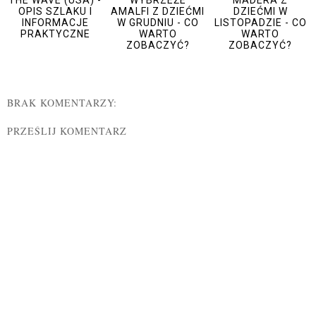
THE WAVE (USA) -
WYBRZEŻE
MADERA Z
OPIS SZLAKU I
AMALFI Z DZIEĆMI
DZIEĆMI W
INFORMACJE
W GRUDNIU - CO
LISTOPADZIE - CO
PRAKTYCZNE
WARTO
WARTO
ZOBACZYĆ?
ZOBACZYĆ?
BRAK KOMENTARZY:
PRZEŚLIJ KOMENTARZ