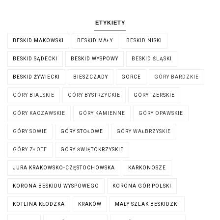
ETYKIETY
BESKID MAKOWSKI
BESKID MAŁY
BESKID NISKI
BESKID SĄDECKI
BESKID WYSPOWY
BESKID ŚLĄSKI
BESKID ŻYWIECKI
BIESZCZADY
GORCE
GÓRY BARDZKIE
GÓRY BIALSKIE
GÓRY BYSTRZYCKIE
GÓRY IZERSKIE
GÓRY KACZAWSKIE
GÓRY KAMIENNE
GÓRY OPAWSKIE
GÓRY SOWIE
GÓRY STOŁOWE
GÓRY WAŁBRZYSKIE
GÓRY ZŁOTE
GÓRY ŚWIĘTOKRZYSKIE
JURA KRAKOWSKO-CZĘSTOCHOWSKA
KARKONOSZE
KORONA BESKIDU WYSPOWEGO
KORONA GÓR POLSKI
KOTLINA KŁODZKA
KRAKÓW
MAŁY SZLAK BESKIDZKI