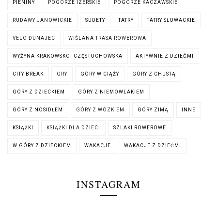
PIENINY
POGÓRZE IZERSKIE
POGÓRZE KACZAWSKIE
RUDAWY JANOWICKIE
SUDETY
TATRY
TATRY SŁOWACKIE
VELO DUNAJEC
WIŚLANA TRASA ROWEROWA
WYŻYNA KRAKOWSKO- CZĘSTOCHOWSKA
AKTYWNIE Z DZIEĆMI
CITY BREAK
GRY
GÓRY W CIĄŻY
GÓRY Z CHUSTĄ
GÓRY Z DZIECKIEM
GÓRY Z NIEMOWLAKIEM
GÓRY Z NOSIDŁEM
GÓRY Z WÓZKIEM
GÓRY ZIMĄ
INNE
KSIĄŻKI
KSIĄŻKI DLA DZIECI
SZLAKI ROWEROWE
W GÓRY Z DZIECKIEM
WAKACJE
WAKACJE Z DZIEĆMI
INSTAGRAM