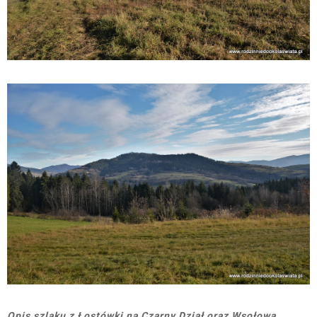
Opis szlaku z Łostówki na Czarny Dział oraz Wsołową