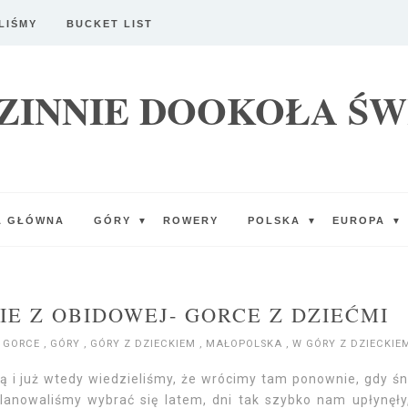
LIŚMY
BUCKET LIST
ZINNIE DOOKOŁA ŚW
A GŁÓWNA
GÓRY
ROWERY
POLSKA
EUROPA
▼
▼
▼
IE Z OBIDOWEJ- GORCE Z DZIEĆMI
GORCE
,
GÓRY
,
GÓRY Z DZIECKIEM
,
MAŁOPOLSKA
,
W GÓRY Z DZIECKIE
 i już wtedy wiedzieliśmy, że wrócimy tam ponownie, gdy śn
planowaliśmy wybrać się latem, dni tak szybko nam upłynęły