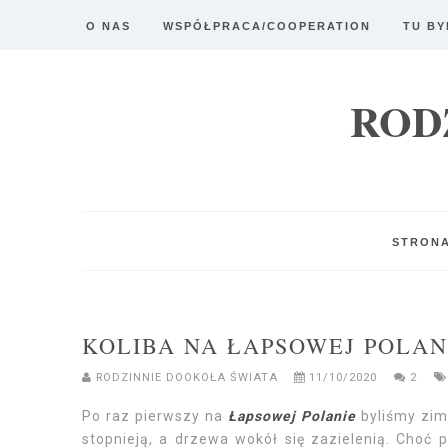
O NAS
WSPÓŁPRACA/COOPERATION
TU BY
ROD
STRON
KOLIBA NA ŁAPSOWEJ POLAN
RODZINNIE DOOKOŁA ŚWIATA
11/10/2020
2
Po raz pierwszy na
Łapsowej Polanie
byliśmy zimą
stopnieją, a drzewa wokół się zazielenią. Choć 