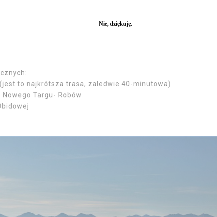
ycznych:
(jest to najkrótsza trasa, zaledwie 40-minutowa)
i z Nowego Targu- Robów
 Obidowej