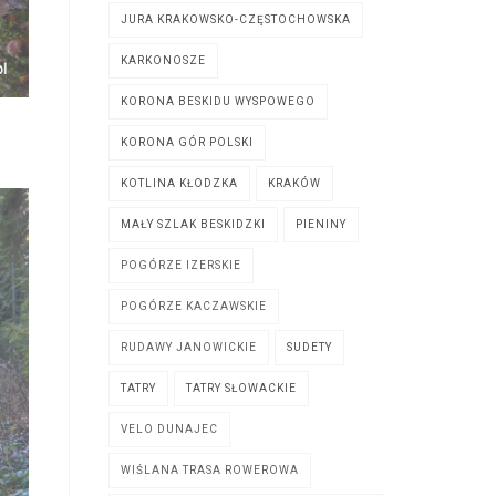
JURA KRAKOWSKO-CZĘSTOCHOWSKA
KARKONOSZE
KORONA BESKIDU WYSPOWEGO
KORONA GÓR POLSKI
KOTLINA KŁODZKA
KRAKÓW
MAŁY SZLAK BESKIDZKI
PIENINY
POGÓRZE IZERSKIE
POGÓRZE KACZAWSKIE
RUDAWY JANOWICKIE
SUDETY
TATRY
TATRY SŁOWACKIE
VELO DUNAJEC
WIŚLANA TRASA ROWEROWA