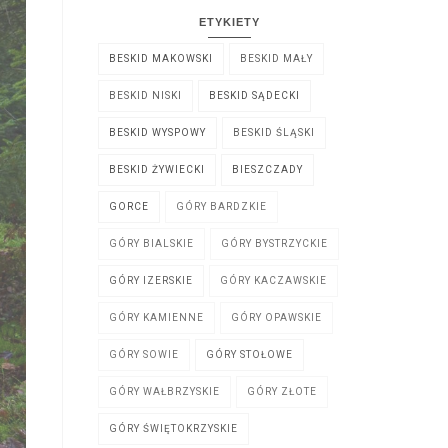
ETYKIETY
BESKID MAKOWSKI
BESKID MAŁY
BESKID NISKI
BESKID SĄDECKI
BESKID WYSPOWY
BESKID ŚLĄSKI
BESKID ŻYWIECKI
BIESZCZADY
GORCE
GÓRY BARDZKIE
GÓRY BIALSKIE
GÓRY BYSTRZYCKIE
GÓRY IZERSKIE
GÓRY KACZAWSKIE
GÓRY KAMIENNE
GÓRY OPAWSKIE
GÓRY SOWIE
GÓRY STOŁOWE
GÓRY WAŁBRZYSKIE
GÓRY ZŁOTE
GÓRY ŚWIĘTOKRZYSKIE