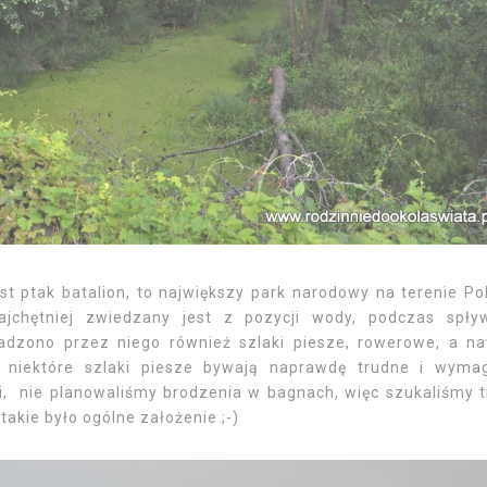
t ptak batalion, to największy park narodowy na terenie Pol
ajchętniej zwiedzany jest z pozycji wody, podczas spł
adzono przez niego również szlaki piesze, rowerowe, a n
 niektóre szlaki piesze bywają naprawdę trudne i wyma
, nie planowaliśmy brodzenia w bagnach, więc szukaliśmy t
akie było ogólne założenie ;-)