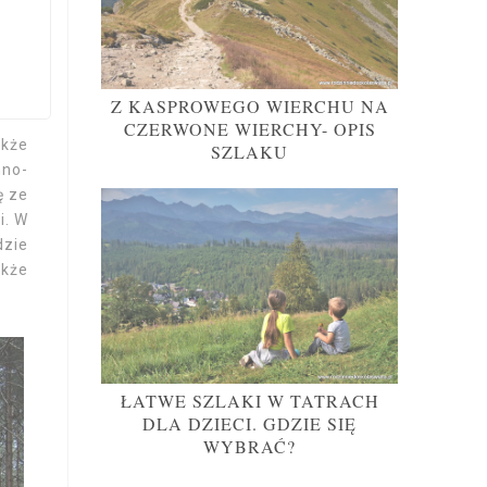
Z KASPROWEGO WIERCHU NA
CZERWONE WIERCHY- OPIS
akże
SZLAKU
nno-
ę ze
i. W
dzie
akże
ŁATWE SZLAKI W TATRACH
DLA DZIECI. GDZIE SIĘ
WYBRAĆ?