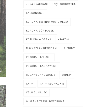
JURA KRAKOWSKO-CZĘSTOCHOWSKA
KARKONOSZE
KORONA BESKIDU WYSPOWEGO
KORONA GÓR POLSKI
KOTLINA KŁODZKA
KRAKÓW
MAŁY SZLAK BESKIDZKI
PIENINY
POGÓRZE IZERSKIE
POGÓRZE KACZAWSKIE
RUDAWY JANOWICKIE
SUDETY
TATRY
TATRY SŁOWACKIE
VELO DUNAJEC
WIŚLANA TRASA ROWEROWA