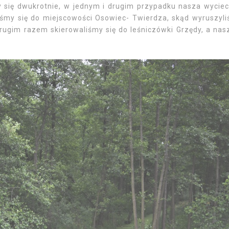
 się dwukrotnie, w jednym i drugim przypadku nasza wycie
iśmy się do miejscowości Osowiec- Twierdza, skąd wyruszyl
rugim razem skierowaliśmy się do leśniczówki Grzędy, a na