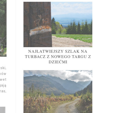
NAJŁATWIEJSZY SZLAK NA
TURBACZ Z NOWEGO TARGU Z
DZIEĆMI
ski,
ywów
awet
gają
ras,