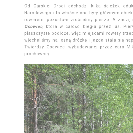
Od Carskiej Drogi odchodzi kilka ścieżek edu
Narodowego i to właśnie one były głównym obiekt
rowerem, pozostałe zrobiliśmy pieszo. A zaczę
Osowiec
, która w całości biegła przez las. Pi
piaszczyste podłoże, więc miejscami rowery trze
wjechaliśmy na leśną dróżkę i jazda stała się na
Twierdzy Osowiec, wybudowanej przez cara Miko
prochownią.