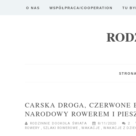
O NAS
WSPÓŁPRACA/COOPERATION
TU BY
ROD
STRON
CARSKA DROGA, CZERWONE B
NARODOWY ROWEREM I PIES
RODZINNIE DOOKOŁA ŚWIATA
8/11/2020
2
ROWERY
,
SZLAKI ROWEROWE
,
WAKACJE
,
WAKACJE Z DZI