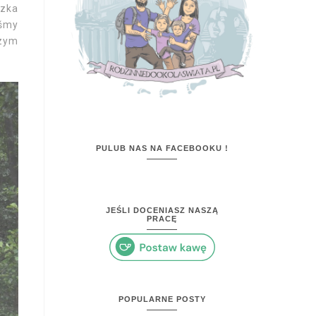
czka
iśmy
szym
PULUB NAS NA FACEBOOKU !
JEŚLI DOCENIASZ NASZĄ
PRACĘ
POPULARNE POSTY