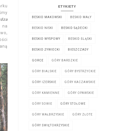
arku
ETYKIETY
iśmy
BESKID MAKOWSKI
BESKID MAŁY
rdza
u na
BESKID NISKI
BESKID SĄDECKI
ewo,
ości
BESKID WYSPOWY
BESKID ŚLĄSKI
waną
BESKID ŻYWIECKI
BIESZCZADY
GORCE
GÓRY BARDZKIE
GÓRY BIALSKIE
GÓRY BYSTRZYCKIE
GÓRY IZERSKIE
GÓRY KACZAWSKIE
GÓRY KAMIENNE
GÓRY OPAWSKIE
GÓRY SOWIE
GÓRY STOŁOWE
GÓRY WAŁBRZYSKIE
GÓRY ZŁOTE
GÓRY ŚWIĘTOKRZYSKIE