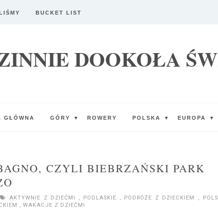
LIŚMY
BUCKET LIST
ZINNIE DOOKOŁA ŚW
A GŁÓWNA
GÓRY
ROWERY
POLSKA
EUROPA
▼
▼
▼
AGNO, CZYLI BIEBRZAŃSKI PARK
ZO
AKTYWNIE Z DZIEĆMI
,
PODLASKIE
,
PODRÓŻE Z DZIECKIEM
,
POL
ECKIEM
,
WAKACJE Z DZIEĆMI