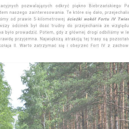
kacyjnych pozwalających odkryć piękno Biebrzańskiego P
em naszego zainteresowania. Te które się dało, przejechal
liśmy od prawie 5-kilometrowej
ścieżki wokół Fortu IV Twie
erwszy odcinek był dość trudny do przejechania ze względ
ba było prowadzić. Potem, gdy z głównej drogi odbiliśmy w l
prawdę przyjemna. Największą atrakcją tej trasy są pozostał
łaja II. Warto zatrzymać się i obejrzeć Fort IV z zacho