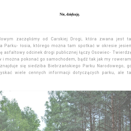
Biebrza
owym zaczęliśmy od Carskiej Drogi, która zwana jest t
la Parku- łosia, którego można tam spotkać w okresie jesie
 asfaltowy odcinek drogi publicznej łączy Osowiec- Twierdz
ów i można pokonać go samochodem, bądź tak jak my roweram
znajduje się siedziba Biebrzańskiego Parku Narodowego, g
yskać wiele cennych informacji dotyczących parku, ale t