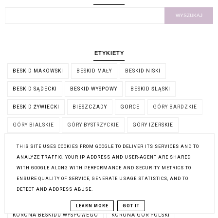
ETYKIETY
BESKID MAKOWSKI
BESKID MAŁY
BESKID NISKI
BESKID SĄDECKI
BESKID WYSPOWY
BESKID ŚLĄSKI
BESKID ŻYWIECKI
BIESZCZADY
GORCE
GÓRY BARDZKIE
GÓRY BIALSKIE
GÓRY BYSTRZYCKIE
GÓRY IZERSKIE
GÓRY KACZAWSKIE
GÓRY KAMIENNE
GÓRY OPAWSKIE
THIS SITE USES COOKIES FROM GOOGLE TO DELIVER ITS SERVICES AND TO
ANALYZE TRAFFIC. YOUR IP ADDRESS AND USER-AGENT ARE SHARED
GÓRY SOWIE
GÓRY STOŁOWE
GÓRY WAŁBRZYSKIE
WITH GOOGLE ALONG WITH PERFORMANCE AND SECURITY METRICS TO
ENSURE QUALITY OF SERVICE, GENERATE USAGE STATISTICS, AND TO
GÓRY ZŁOTE
GÓRY ŚWIĘTOKRZYSKIE
DETECT AND ADDRESS ABUSE.
JURA KRAKOWSKO-CZĘSTOCHOWSKA
KARKONOSZE
LEARN MORE
GOT IT
KORONA BESKIDU WYSPOWEGO
KORONA GÓR POLSKI