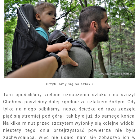
Przytulamy się na szlaku
Tam opuściliśmy zielone oznaczenia szlaku i na szczyt
Chełmca poszliśmy dalej zgodnie ze szlakiem żółtym. Gdy
tylko na niego odbiliśmy, nasza ścieżka od razu zaczęła
piąć się stromiej pod górę i tak było już do samego końca.
Na kilka minut przed szczytem wyłoniły się kolejne widoki,
niestety tego dnia przejrzystość powietrza nie była
zachwycająca, więc nie udało nam się zobaczyć ich w