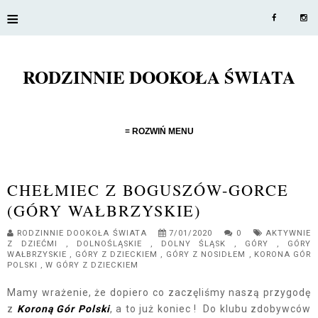
≡
RODZINNIE DOOKOŁA ŚWIATA
≡ ROZWIŃ MENU
CHEŁMIEC Z BOGUSZÓW-GORCE
(GÓRY WAŁBRZYSKIE)
RODZINNIE DOOKOŁA ŚWIATA
7/01/2020
0
AKTYWNIE
Z DZIEĆMI
,
DOLNOŚLĄSKIE
,
DOLNY ŚLĄSK
,
GÓRY
,
GÓRY
WAŁBRZYSKIE
,
GÓRY Z DZIECKIEM
,
GÓRY Z NOSIDŁEM
,
KORONA GÓR
POLSKI
,
W GÓRY Z DZIECKIEM
Mamy wrażenie, że dopiero co zaczęliśmy naszą przygodę
z
Koroną Gór Polski
, a to już koniec ! Do klubu zdobywców