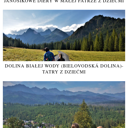
JANOSIKOWE DIERY W MAŁEJ FATRZE Z DZIEĆMI
DOLINA BIAŁEJ WODY (BIELOVODSKÁ DOLINA)-
TATRY Z DZIEĆMI