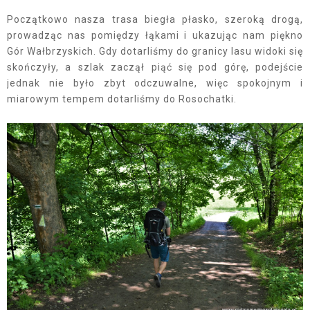
Początkowo nasza trasa biegła płasko, szeroką drogą,
prowadząc nas pomiędzy łąkami i ukazując nam piękno
Gór Wałbrzyskich. Gdy dotarliśmy do granicy lasu widoki się
skończyły, a szlak zaczął piąć się pod górę, podejście
jednak nie było zbyt odczuwalne, więc spokojnym i
miarowym tempem dotarliśmy do Rosochatki.