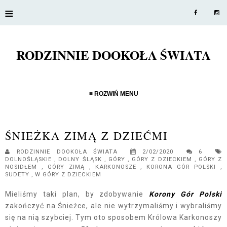
≡
RODZINNIE DOOKOŁA ŚWIATA
≡ ROZWIŃ MENU
ŚNIEŻKA ZIMĄ Z DZIEĆMI
RODZINNIE DOOKOŁA ŚWIATA
2/02/2020
6
DOLNOŚLĄSKIE
,
DOLNY ŚLĄSK
,
GÓRY
,
GÓRY Z DZIECKIEM
,
GÓRY Z
NOSIDŁEM
,
GÓRY ZIMĄ
,
KARKONOSZE
,
KORONA GÓR POLSKI
,
SUDETY
,
W GÓRY Z DZIECKIEM
Mieliśmy taki plan, by zdobywanie
Korony Gór Polski
zakończyć na Śnieżce, ale nie wytrzymaliśmy i wybraliśmy
się na nią szybciej. Tym oto sposobem Królowa Karkonoszy