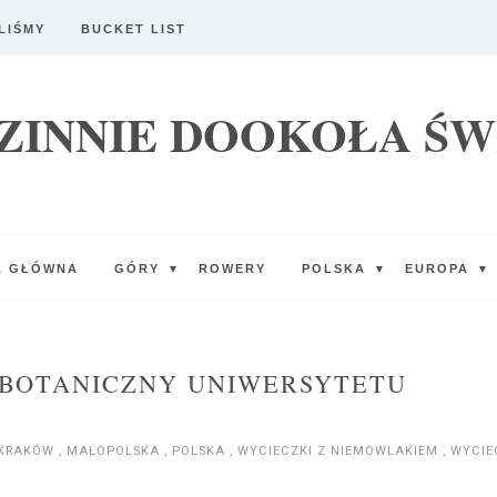
LIŚMY
BUCKET LIST
ZINNIE DOOKOŁA ŚW
A GŁÓWNA
GÓRY
ROWERY
POLSKA
EUROPA
▼
▼
▼
 BOTANICZNY UNIWERSYTETU
KRAKÓW
,
MAŁOPOLSKA
,
POLSKA
,
WYCIECZKI Z NIEMOWLAKIEM
,
WYCIE