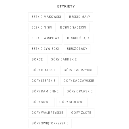
ETYKIETY
BESKID MAKOWSKI
BESKID MAŁY
BESKID NISKI
BESKID SĄDECKI
BESKID WYSPOWY
BESKID ŚLĄSKI
BESKID ŻYWIECKI
BIESZCZADY
GORCE
GÓRY BARDZKIE
GÓRY BIALSKIE
GÓRY BYSTRZYCKIE
GÓRY IZERSKIE
GÓRY KACZAWSKIE
GÓRY KAMIENNE
GÓRY OPAWSKIE
GÓRY SOWIE
GÓRY STOŁOWE
GÓRY WAŁBRZYSKIE
GÓRY ZŁOTE
GÓRY ŚWIĘTOKRZYSKIE