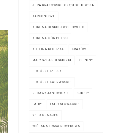
JURA KRAKOWSKO-CZĘSTOCHOWSKA
KARKONOSZE
KORONA BESKIDU WYSPOWEGO
KORONA GÓR POLSKI
KOTLINA KŁODZKA
KRAKÓW
MAŁY SZLAK BESKIDZKI
PIENINY
POGÓRZE IZERSKIE
POGÓRZE KACZAWSKIE
RUDAWY JANOWICKIE
SUDETY
TATRY
TATRY SŁOWACKIE
VELO DUNAJEC
WIŚLANA TRASA ROWEROWA