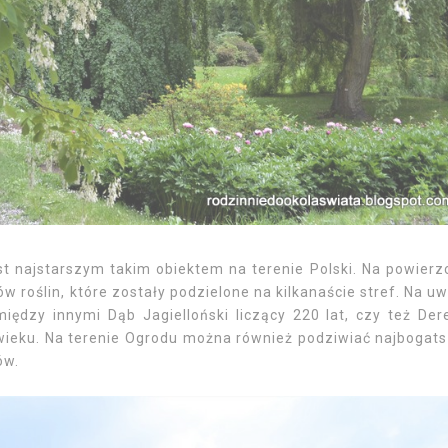
st najstarszym takim obiektem na terenie Polski. Na powierz
w roślin, które zostały podzielone na kilkanaście stref. Na u
iędzy innymi Dąb Jagielloński liczący 220 lat, czy też Der
wieku. Na terenie Ogrodu można również podziwiać najbogats
ków.