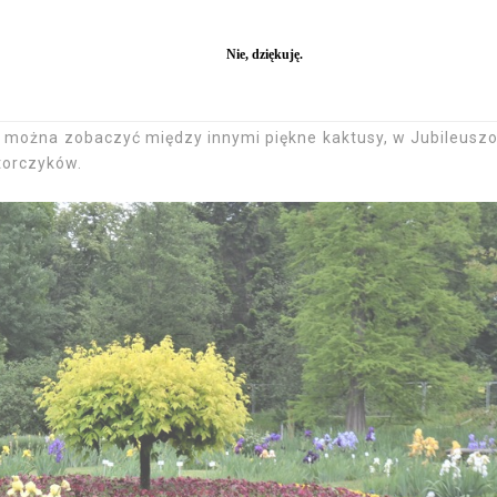
zajrzeć do znajdujących się tutaj trzech szklarni: Victo
ia można zobaczyć między innymi piękne kaktusy, w Jubileusz
storczyków.