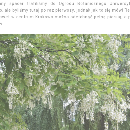
ny spacer trafiliśmy do Ogrodu Botanicznego Uniwersy
o, ale byliśmy tutaj po raz pierwszy, jednak jak to się mówi "le
nawet w centrum Krakowa można odetchnąć pełną piersią, a 
ów.