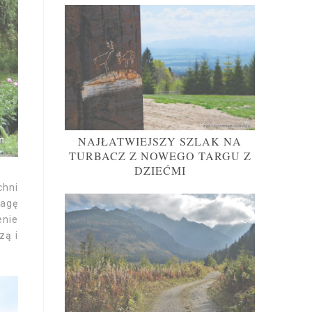
NAJŁATWIEJSZY SZLAK NA
TURBACZ Z NOWEGO TARGU Z
DZIEĆMI
chni
wagę
enie
zą i