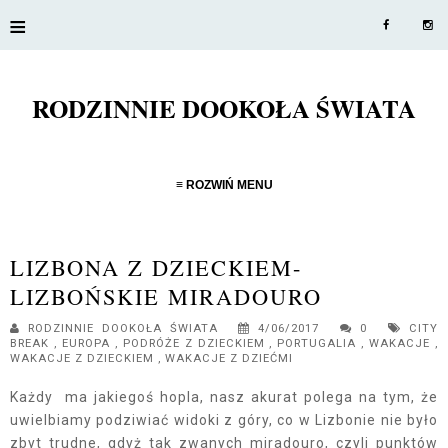
≡
RODZINNIE DOOKOŁA ŚWIATA
≡ ROZWIŃ MENU
LIZBONA Z DZIECKIEM-
LIZBOŃSKIE MIRADOURO
RODZINNIE DOOKOŁA ŚWIATA
4/06/2017
0
CITY
BREAK
,
EUROPA
,
PODRÓŻE Z DZIECKIEM
,
PORTUGALIA
,
WAKACJE
,
WAKACJE Z DZIECKIEM
,
WAKACJE Z DZIEĆMI
Każdy ma jakiegoś hopla, nasz akurat polega na tym, że
uwielbiamy podziwiać widoki z góry, co w Lizbonie nie było
zbyt trudne, gdyż tak zwanych miradouro, czyli punktów