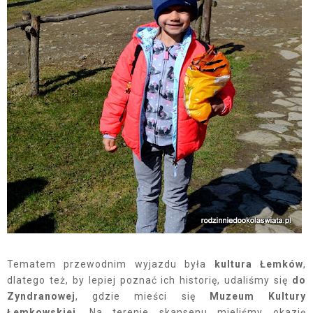
Tematem przewodnim wyjazdu była
kultura Łemków
,
dlatego też, by lepiej poznać ich historię, udaliśmy się
do
Zyndranowej
, gdzie mieści się
Muzeum Kultury
Łemkowskiej
. Na terenie skansenu mieliśmy okazję