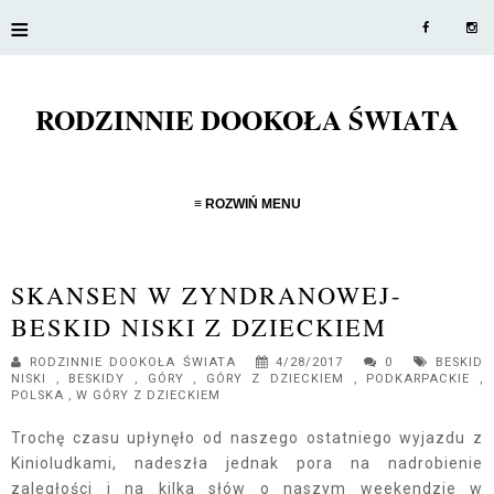
≡
RODZINNIE DOOKOŁA ŚWIATA
≡ ROZWIŃ MENU
SKANSEN W ZYNDRANOWEJ-
BESKID NISKI Z DZIECKIEM
RODZINNIE DOOKOŁA ŚWIATA
4/28/2017
0
BESKID
NISKI
,
BESKIDY
,
GÓRY
,
GÓRY Z DZIECKIEM
,
PODKARPACKIE
,
POLSKA
,
W GÓRY Z DZIECKIEM
Trochę czasu upłynęło od naszego ostatniego wyjazdu z
Kinioludkami, nadeszła jednak pora na nadrobienie
zaległości i na kilka słów o naszym weekendzie w