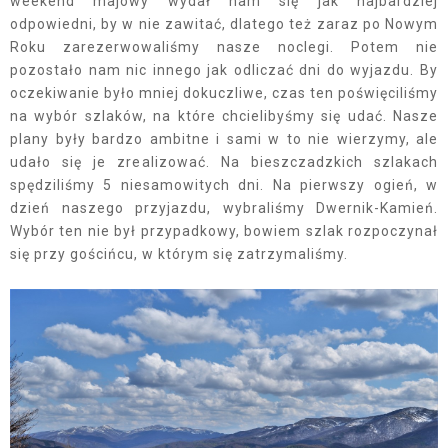
weekend majowy wydał nam się jak najbardziej
odpowiedni, by w nie zawitać, dlatego też zaraz po Nowym
Roku zarezerwowaliśmy nasze noclegi. Potem nie
pozostało nam nic innego jak odliczać dni do wyjazdu. By
oczekiwanie było mniej dokuczliwe, czas ten poświęciliśmy
na wybór szlaków, na które chcielibyśmy się udać. Nasze
plany były bardzo ambitne i sami w to nie wierzymy, ale
udało się je zrealizować. Na bieszczadzkich szlakach
spędziliśmy 5 niesamowitych dni. Na pierwszy ogień, w
dzień naszego przyjazdu, wybraliśmy Dwernik-Kamień.
Wybór ten nie był przypadkowy, bowiem szlak rozpoczynał
się przy gościńcu, w którym się zatrzymaliśmy.