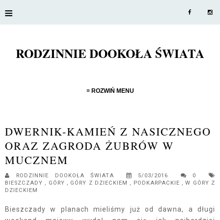
≡
RODZINNIE DOOKOŁA ŚWIATA
≡ ROZWIŃ MENU
DWERNIK-KAMIEŃ Z NASICZNEGO
ORAZ ZAGRODA ŻUBRÓW W
MUCZNEM
RODZINNIE DOOKOŁA ŚWIATA
5/03/2016
0
BIESZCZADY
,
GÓRY
,
GÓRY Z DZIECKIEM
,
PODKARPACKIE
,
W GÓRY Z
DZIECKIEM
Bieszczady w planach mieliśmy już od dawna, a długi