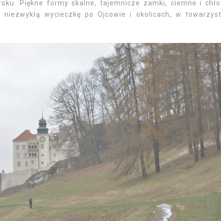
roku. Piękne formy skalne, tajemnicze zamki, ciemne i chł
a niezwykłą wycieczkę po Ojcowie i okolicach, w towarzys