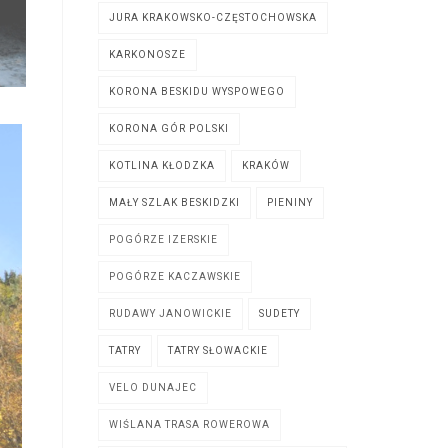
JURA KRAKOWSKO-CZĘSTOCHOWSKA
KARKONOSZE
KORONA BESKIDU WYSPOWEGO
KORONA GÓR POLSKI
KOTLINA KŁODZKA
KRAKÓW
MAŁY SZLAK BESKIDZKI
PIENINY
POGÓRZE IZERSKIE
POGÓRZE KACZAWSKIE
RUDAWY JANOWICKIE
SUDETY
TATRY
TATRY SŁOWACKIE
VELO DUNAJEC
WIŚLANA TRASA ROWEROWA