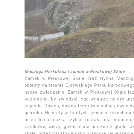
Maczuga Herkulesa i zamek w Pieskowej Skale
Zamek w Pieskowej Skale oraz słynna Maczuga
obiekty na terenie Ojcowskiego Parku Narodowego
nasze zwiedzanie. Zamek w Pieskowej Skale leż
bezpłatnie, by zwiedzić jego wnętrze należy u
legenda. Dawno, dawno temu żyła sobie pewna dz
giermka. Niestety w tamtych czasach zakochani n
uciec. Ich ucieczka szybko została udaremniona
zamkowej wieży, gdzie miała umrzeć z głodu. Jed
skale, przez basztowe okno przynosił jej jedzen