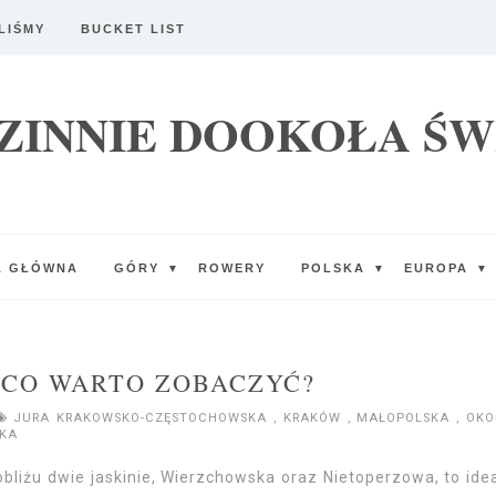
LIŚMY
BUCKET LIST
ZINNIE DOOKOŁA ŚW
A GŁÓWNA
GÓRY
ROWERY
POLSKA
EUROPA
▼
▼
▼
 CO WARTO ZOBACZYĆ?
JURA KRAKOWSKO-CZĘSTOCHOWSKA
,
KRAKÓW
,
MAŁOPOLSKA
,
OKO
KA
obliżu dwie jaskinie, Wierzchowska oraz Nietoperzowa, to ide