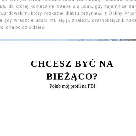
a, do której koniecznie trzeba się udać, gdy tajemnice z
ardowskim, który rozkazał diabłu przynieść z Doliny Prąd
 a gdy wreszcie udało mu się ją znaleźć, czarnoksiężnik nak
oi ona po dziś dzień.
CHCESZ BYĆ NA
BIEŻĄCO?
Polub mój profil na FB!