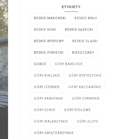
ETYKIETY
BESKID MAKOWSKI
BESKID MAŁY
BESKID NISKI
BESKID SĄDECKI
BESKID WYSPOWY
BESKID ŚLĄSKI
BESKID ŻYWIECKI
BIESZCZADY
GORCE
GÓRY BARDZKIE
GÓRY BIALSKIE
GÓRY BYSTRZYCKIE
GÓRY IZERSKIE
GÓRY KACZAWSKIE
GÓRY KAMIENNE
GÓRY OPAWSKIE
GÓRY SOWIE
GÓRY STOŁOWE
GÓRY WAŁBRZYSKIE
GÓRY ZŁOTE
GÓRY ŚWIĘTOKRZYSKIE