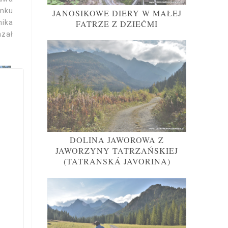
amku
JANOSIKOWE DIERY W MAŁEJ
FATRZE Z DZIEĆMI
nika
azał
DOLINA JAWOROWA Z
JAWORZYNY TATRZAŃSKIEJ
(TATRANSKÁ JAVORINA)