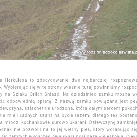
 Herkulesa to zdecydowanie dwa najbardziej rozpoznaw
. Wybierając się w te strony właśnie tutaj powinniśmy rozpo
y na Szlaku Orlich Gniazd. Na dziedziniec zamku można w
iścić odpowiednią opłatę. Z nazwą zamku powiązana jest p
iewczyna, szlachetnie urodzona, która całym sercem pokoc
ie mieli żadnych szans na bycie razem, dlatego też postano
, a młodzi kochankowie surowo ukarani. Dziewczynę zamknię
nak nie pozwolił na to jej wierny pies, który wdrapując si
ie. Od tamtych wydarzeń owa skała nosi nazwę Pieskowa. Cie