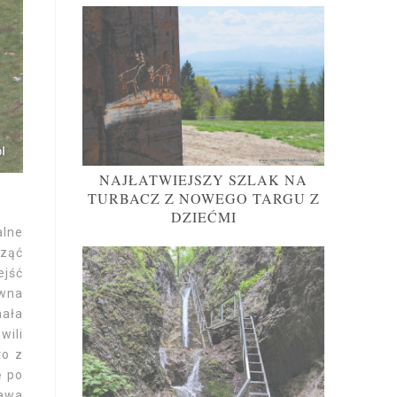
NAJŁATWIEJSZY SZLAK NA
TURBACZ Z NOWEGO TARGU Z
DZIEĆMI
alne
cząć
ejść
ewna
hała
wili
to z
ę po
kawa