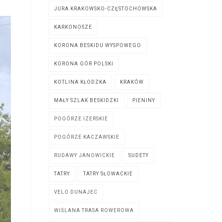
JURA KRAKOWSKO-CZĘSTOCHOWSKA
KARKONOSZE
KORONA BESKIDU WYSPOWEGO
KORONA GÓR POLSKI
KOTLINA KŁODZKA
KRAKÓW
MAŁY SZLAK BESKIDZKI
PIENINY
POGÓRZE IZERSKIE
POGÓRZE KACZAWSKIE
RUDAWY JANOWICKIE
SUDETY
TATRY
TATRY SŁOWACKIE
VELO DUNAJEC
WIŚLANA TRASA ROWEROWA