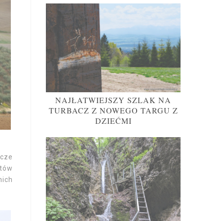
NAJŁATWIEJSZY SZLAK NA
TURBACZ Z NOWEGO TARGU Z
DZIEĆMI
icze
ntów
nich