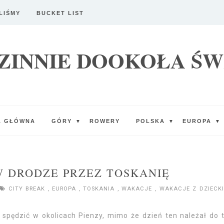
LIŚMY
BUCKET LIST
ZINNIE DOOKOŁA ŚW
A GŁÓWNA
GÓRY
ROWERY
POLSKA
EUROPA
▼
▼
▼
 W DRODZE PRZEZ TOSKANIĘ
CITY BREAK
,
EUROPA
,
TOSKANIA
,
WAKACJE
,
WAKACJE Z DZIECK
 spędzić w okolicach Pienzy, mimo że dzień ten należał do 