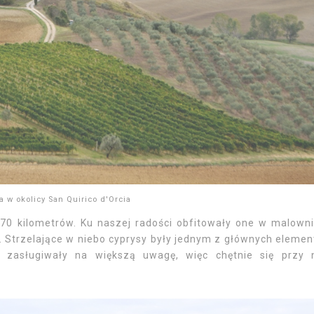
a w okolicy San Quirico d'Orcia
70 kilometrów. Ku naszej radości obfitowały one w malown
lu. Strzelające w niebo cyprysy były jednym z głównych eleme
ki zasługiwały na większą uwagę, więc chętnie się przy 