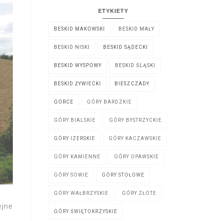
ETYKIETY
BESKID MAKOWSKI
BESKID MAŁY
BESKID NISKI
BESKID SĄDECKI
BESKID WYSPOWY
BESKID ŚLĄSKI
BESKID ŻYWIECKI
BIESZCZADY
GORCE
GÓRY BARDZKIE
GÓRY BIALSKIE
GÓRY BYSTRZYCKIE
GÓRY IZERSKIE
GÓRY KACZAWSKIE
GÓRY KAMIENNE
GÓRY OPAWSKIE
GÓRY SOWIE
GÓRY STOŁOWE
GÓRY WAŁBRZYSKIE
GÓRY ZŁOTE
ejne
GÓRY ŚWIĘTOKRZYSKIE