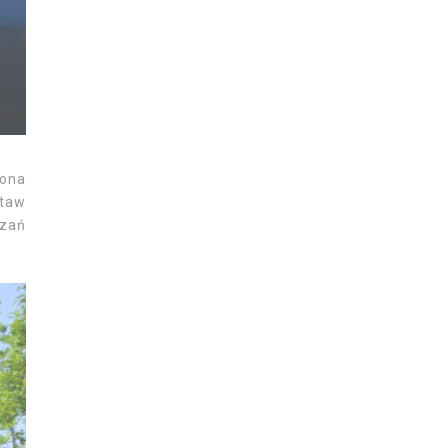
zona
Staw
czań