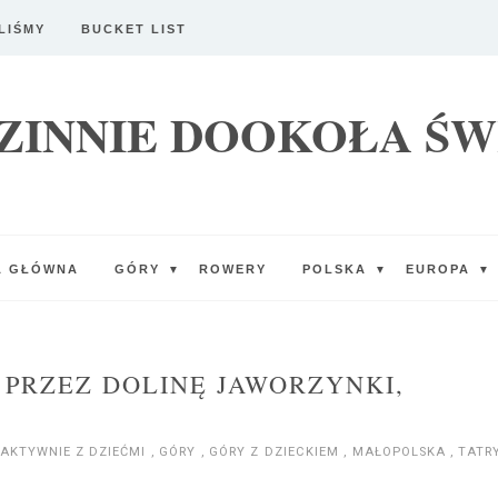
LIŚMY
BUCKET LIST
ZINNIE DOOKOŁA ŚW
A GŁÓWNA
GÓRY
ROWERY
POLSKA
EUROPA
▼
▼
▼
PRZEZ DOLINĘ JAWORZYNKI,
AKTYWNIE Z DZIEĆMI
,
GÓRY
,
GÓRY Z DZIECKIEM
,
MAŁOPOLSKA
,
TATR