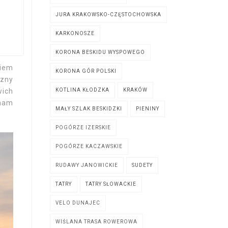
y we
JURA KRAKOWSKO-CZĘSTOCHOWSKA
czyć
wiem
KARKONOSZE
owej
KORONA BESKIDU WYSPOWEGO
niem
KORONA GÓR POLSKI
czny
wich
KOTLINA KŁODZKA
KRAKÓW
 nam
MAŁY SZLAK BESKIDZKI
PIENINY
POGÓRZE IZERSKIE
POGÓRZE KACZAWSKIE
RUDAWY JANOWICKIE
SUDETY
TATRY
TATRY SŁOWACKIE
VELO DUNAJEC
WIŚLANA TRASA ROWEROWA