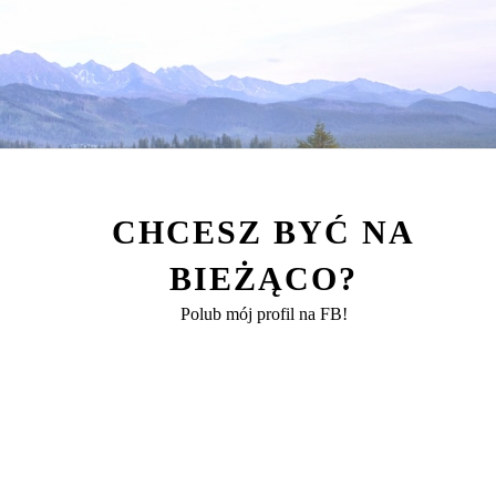
CHCESZ BYĆ NA
BIEŻĄCO?
Polub mój profil na FB!
ące naszej ostatniej kwatery było bardzo duże i tym r