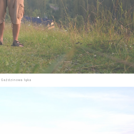
Gaździnowa łąka