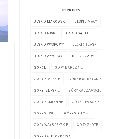
ETYKIETY
BESKID MAKOWSKI
BESKID MAŁY
BESKID NISKI
BESKID SĄDECKI
BESKID WYSPOWY
BESKID ŚLĄSKI
BESKID ŻYWIECKI
BIESZCZADY
GORCE
GÓRY BARDZKIE
GÓRY BIALSKIE
GÓRY BYSTRZYCKIE
GÓRY IZERSKIE
GÓRY KACZAWSKIE
GÓRY KAMIENNE
GÓRY OPAWSKIE
GÓRY SOWIE
GÓRY STOŁOWE
GÓRY WAŁBRZYSKIE
GÓRY ZŁOTE
GÓRY ŚWIĘTOKRZYSKIE
azem