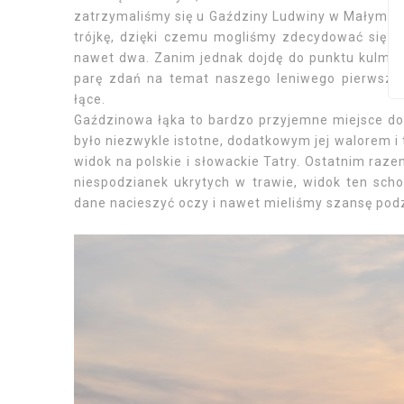
zatrzymaliśmy się u Gaździny Ludwiny w Małym Ci
trójkę, dzięki czemu mogliśmy zdecydować się na
nawet dwa. Zanim jednak dojdę do punktu kulmin
parę zdań na temat naszego leniwego pierwszego
łące.
Gaździnowa łąka to bardzo przyjemne miejsce do
było niezwykle istotne, dodatkowym jej walorem i t
widok na polskie i słowackie Tatry. Ostatnim raz
niespodzianek ukrytych w trawie, widok ten sc
dane nacieszyć oczy i nawet mieliśmy szansę pod