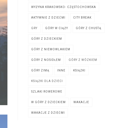
WYŻYNA KRAKOWSKO- CZĘSTOCHOWSKA
AKTYWNIE Z DZIEĆMI
CITY BREAK
GRY
GÓRY W CIĄŻY
GÓRY Z CHUSTĄ
GÓRY Z DZIECKIEM
GÓRY Z NIEMOWLAKIEM
GÓRY Z NOSIDŁEM
GÓRY Z WÓZKIEM
GÓRY ZIMĄ
INNE
KSIĄŻKI
KSIĄŻKI DLA DZIECI
SZLAKI ROWEROWE
W GÓRY Z DZIECKIEM
WAKACJE
WAKACJE Z DZIEĆMI