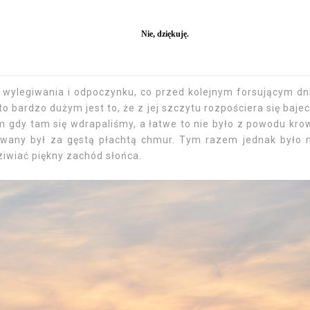
chym, zasadniczą różnicą było tylko to, że tym razem byliśm
 trudniejszy szlak, a jak się później okazało mogliśmy zali
acyjnego oraz do pękania z dumy z powodu naszej Wiki, po
 dnia, a raczej popołudnia, które spędziliśmy na gaździn
 wylegiwania i odpoczynku, co przed kolejnym forsującym d
o bardzo dużym jest to, że z jej szczytu rozpościera się baje
em gdy tam się wdrapaliśmy, a łatwe to nie było z powodu kro
howany był za gęstą płachtą chmur. Tym razem jednak było
ziwiać piękny zachód słońca.