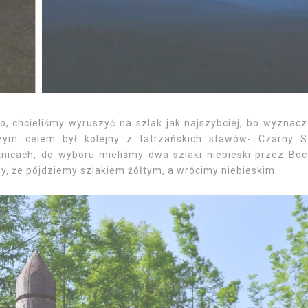
no, chcieliśmy wyruszyć na szlak jak najszybciej, bo wyznac
zym celem był kolejny z tatrzańskich stawów- Czarny 
źnicach, do wyboru mieliśmy dwa szlaki niebieski przez Bo
my, że pójdziemy szlakiem żółtym, a wrócimy niebieskim.