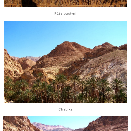
Róże pustyni
Chebika