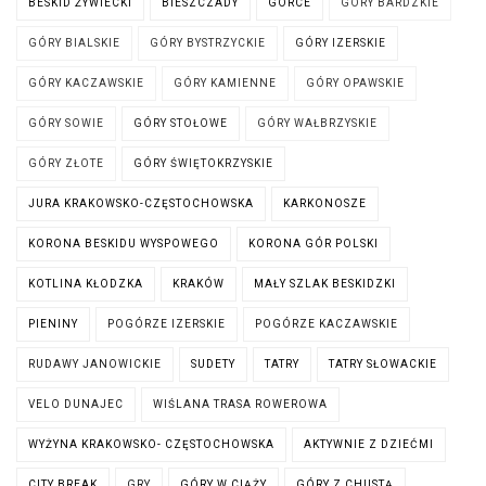
BESKID ŻYWIECKI
BIESZCZADY
GORCE
GÓRY BARDZKIE
GÓRY BIALSKIE
GÓRY BYSTRZYCKIE
GÓRY IZERSKIE
GÓRY KACZAWSKIE
GÓRY KAMIENNE
GÓRY OPAWSKIE
GÓRY SOWIE
GÓRY STOŁOWE
GÓRY WAŁBRZYSKIE
GÓRY ZŁOTE
GÓRY ŚWIĘTOKRZYSKIE
JURA KRAKOWSKO-CZĘSTOCHOWSKA
KARKONOSZE
KORONA BESKIDU WYSPOWEGO
KORONA GÓR POLSKI
KOTLINA KŁODZKA
KRAKÓW
MAŁY SZLAK BESKIDZKI
PIENINY
POGÓRZE IZERSKIE
POGÓRZE KACZAWSKIE
RUDAWY JANOWICKIE
SUDETY
TATRY
TATRY SŁOWACKIE
VELO DUNAJEC
WIŚLANA TRASA ROWEROWA
WYŻYNA KRAKOWSKO- CZĘSTOCHOWSKA
AKTYWNIE Z DZIEĆMI
CITY BREAK
GRY
GÓRY W CIĄŻY
GÓRY Z CHUSTĄ