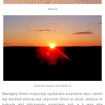
Sahara
Zachód słońca na Saharze
Następny dzień rozpoczął się bardzo wcześnie rano, celem
był wschód słońca nad Jeziorem Chott el Jerid, Jezioro to
pokryte jest olbrzymimi połaciami soli, a z jego dna