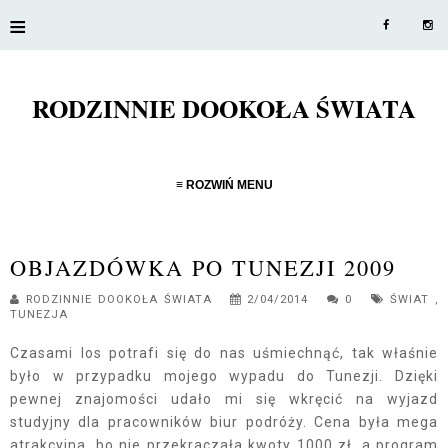
≡
RODZINNIE DOOKOŁA ŚWIATA
≡ ROZWIŃ MENU
OBJAZDÓWKA PO TUNEZJI 2009
RODZINNIE DOOKOŁA ŚWIATA
2/04/2014
0
ŚWIAT
,
TUNEZJA
Czasami los potrafi się do nas uśmiechnąć, tak właśnie
było w przypadku mojego wypadu do Tunezji. Dzięki
pewnej znajomości udało mi się wkręcić na wyjazd
studyjny dla pracowników biur podróży. Cena była mega
atrakcyjna, bo nie przekraczała kwoty 1000 zł, a program