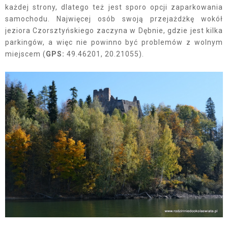
każdej strony, dlatego też jest sporo opcji zaparkowania
samochodu. Najwięcej osób swoją przejażdżkę wokół
jeziora Czorsztyńskiego zaczyna w Dębnie, gdzie jest kilka
parkingów, a więc nie powinno być problemów z wolnym
miejscem (
GPS:
49.46201, 20.21055).