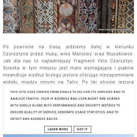
Po powrocie na trasę jedziemy dalej w kierunku
Czorsztyna przez Hubę, wieś Maniowy oraz Kluszkowce.
Jak dla nas to najładniejszy fragment Velo Czorsztyn.
Ścieżka w tym miejscu jest mało wymagająca i pięknie
meandruje wzdłuż brzegu jeziora oferując niezapomniane
widoki, między innymi na Tatry. Po tej stronie jeziora
znajduje się też kilka wartych uwagi miejsc postojowych,
THIS SITE USES COOKIES FROM GOOGLE TO DELIVER ITS SERVICES AND TO
my od siebie bardzo polecamy "Wyskocz na", gdzie można
ANALYZE TRAFFIC. YOUR IP ADDRESS AND USER-AGENT ARE SHARED
napić się dobrej kawy i zjeść pyszne ciasto. Stamtąd do
WITH GOOGLE ALONG WITH PERFORMANCE AND SECURITY METRICS TO
Czorsztyna jest już stosunkowo blisko i zanim się
ENSURE QUALITY OF SERVICE, GENERATE USAGE STATISTICS, AND TO
obejrzymy ta piękna rowerowa wycieczka dobiega końca.
DETECT AND ADDRESS ABUSE.
LEARN MORE
GOT IT