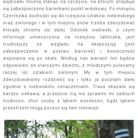
wędrówki można stanąć na szczycie, na którym znajduje
się zabezpieczony barierkami punkt widokowy. Po minięciu
Czertezika dochodzi się do rozejścia szlaków niebieskiego
oraz zielonego i w tym miejscu znów trzeba zdecydować
którędy chcemy iść dalej. Odcinek niebieski, o czym
informuje umieszczona na rozejściu tabliczka, jest
trudniejszy ze względu na ekspozycję (jest
zabezpieczenie w postaci barierek) i konieczność
wspinania się po skale. Według nas wariant ten będzie
odpowiedni ze starszymi dziećmi, z młodszymi polecamy
raczej iść szlakiem zielonym. My w tym miejscu
zdecydowaliśmy rozdzielić się i tylko ja poszłam dalej
zgodnie z niebieskimi oznaczeniami. Trasa okazała się
bardzo ciekawa, a przejście nią nie sprawiło mi żadnych
trudności, choć osoby z lękiem wysokości, bądź lękiem
przestrzeni mogą poczuć się tam nieswojo.