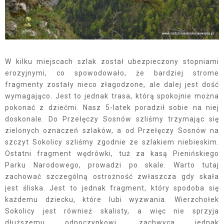
W kilku miejscach szlak został ubezpieczony stopniami
erozyjnymi, co spowodowało, że bardziej strome
fragmenty zostały nieco złagodzone, ale dalej jest dość
wymagająco. Jest to jednak trasa, którą spokojnie można
pokonać z dziećmi. Nasz 5-latek poradził sobie na niej
doskonale. Do Przełęczy Sosnów szliśmy trzymając się
zielonych oznaczeń szlaków, a od Przełęczy Sosnów na
szczyt Sokolicy szliśmy zgodnie ze szlakiem niebieskim.
Ostatni fragment wędrówki, tuż za kasą Pienińskiego
Parku Narodowego, prowadzi po skale. Warto tutaj
zachować szczególną ostrożność zwłaszcza gdy skała
jest śliska. Jest to jednak fragment, który spodoba się
każdemu dziecku, które lubi wyzwania. Wierzchołek
Sokolicy jest również skalisty, a więc nie sprzyja
dłuższemu odpoczynkowi, zachwyca jednak