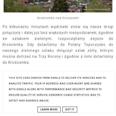
Krościenko nad Dunajcem
Po kilkunastu minutach wędrówki znów się nasze drogi
połączyły i dalej już bez większych niespodzianek, zgodnie
ze szlakiem zielonym, rozpoczęliśmy zejście do
Krościenka. Gdy dotarliśmy do Polany Toporzysko do
naszego zielonego szlaku dołączył szlak żółty, którym
można dotrzeć na Trzy Korony i zgodnie z nimi dotarliśmy
do Krościenka.
Pozostałe wpisy dotyczące pienińskich szlaków można
THIS SITE USES COOKIES FROM GOOGLE TO DELIVER ITS SERVICES AND TO
znaleźć------>
tutaj
ANALYZE TRAFFIC. YOUR IP ADDRESS AND USER-AGENT ARE SHARED
WITH GOOGLE ALONG WITH PERFORMANCE AND SECURITY METRICS TO
ENSURE QUALITY OF SERVICE, GENERATE USAGE STATISTICS, AND TO
DETECT AND ADDRESS ABUSE.
PODOBNE POSTY:
LEARN MORE
GOT IT