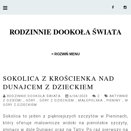
≡
RODZINNIE DOOKOŁA ŚWIATA
≡ ROZWIŃ MENU
SOKOLICA Z KROŚCIENKA NAD
DUNAJCEM Z DZIECKIEM
RODZINNIE DOOKOŁA ŚWIATA
6/04/2023
2
AKTYWNIE
Z DZIEĆMI
,
GÓRY
,
GÓRY Z DZIECKIEM
,
MAŁOPOLSKA
,
PIENINY
,
W
GÓRY Z DZIECKIEM
Sokolica to jeden z piękniejszych szczytów w Pieninach,
który oferuje malownicze widoki na pienińskie szczyty,
płynący w dole Dunajec oraz na Tatry. Po raz pierwszy na