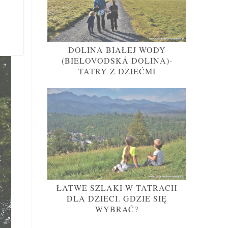
 św.
u ze
DOLINA BIAŁEJ WODY
(BIELOVODSKÁ DOLINA)-
TATRY Z DZIEĆMI
ŁATWE SZLAKI W TATRACH
DLA DZIECI. GDZIE SIĘ
WYBRAĆ?