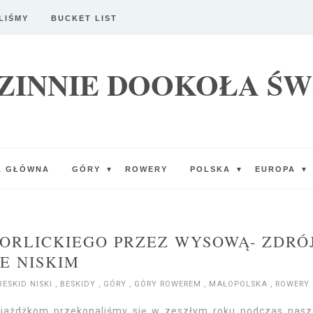
LIŚMY
BUCKET LIST
ZINNIE DOOKOŁA ŚW
A GŁÓWNA
GÓRY
ROWERY
POLSKA
EUROPA
▼
▼
▼
ORLICKIEGO PRZEZ WYSOWĄ- ZDRÓ
E NISKIM
BESKID NISKI
,
BESKIDY
,
GÓRY
,
GÓRY ROWEREM
,
MAŁOPOLSKA
,
ROWERY
jażdżkom przekonaliśmy się w zeszłym roku podczas nas