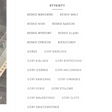
ETYKIETY
BESKID MAKOWSKI
BESKID MAŁY
BESKID NISKI
BESKID SĄDECKI
BESKID WYSPOWY
BESKID ŚLĄSKI
BESKID ŻYWIECKI
BIESZCZADY
GORCE
GÓRY BARDZKIE
GÓRY BIALSKIE
GÓRY BYSTRZYCKIE
GÓRY IZERSKIE
GÓRY KACZAWSKIE
GÓRY KAMIENNE
GÓRY OPAWSKIE
GÓRY SOWIE
GÓRY STOŁOWE
GÓRY WAŁBRZYSKIE
GÓRY ZŁOTE
GÓRY ŚWIĘTOKRZYSKIE