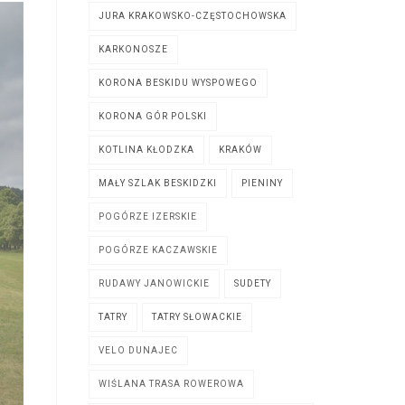
JURA KRAKOWSKO-CZĘSTOCHOWSKA
KARKONOSZE
KORONA BESKIDU WYSPOWEGO
KORONA GÓR POLSKI
KOTLINA KŁODZKA
KRAKÓW
MAŁY SZLAK BESKIDZKI
PIENINY
POGÓRZE IZERSKIE
POGÓRZE KACZAWSKIE
RUDAWY JANOWICKIE
SUDETY
TATRY
TATRY SŁOWACKIE
VELO DUNAJEC
WIŚLANA TRASA ROWEROWA