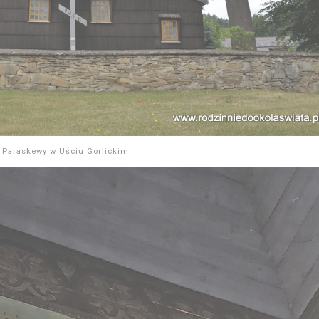
 Paraskewy w Uściu Gorlickim