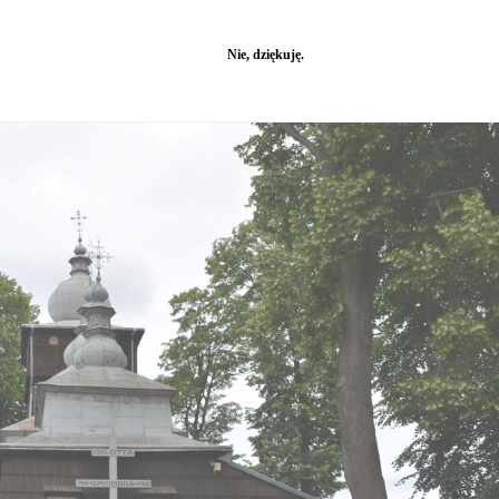
darowym parkingu znajdującym się na przeciwko Cerkwi
 sporo miejsc parkingowych, więc nie powinno być problem