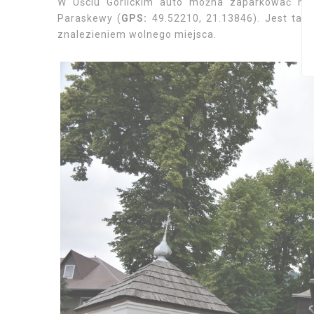
W Uściu Gorlickim auto można zaparkować na 
Paraskewy (
GPS:
49.52210, 21.13846). Jest tam
znalezieniem wolnego miejsca.