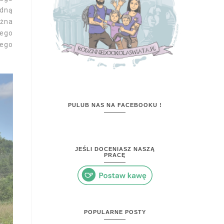
edną
ożna
jego
iego
PULUB NAS NA FACEBOOKU !
JEŚLI DOCENIASZ NASZĄ
PRACĘ
POPULARNE POSTY