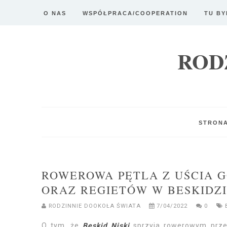
O NAS
WSPÓŁPRACA/COOPERATION
TU BY
ROD
STRON
ROWEROWA PĘTLA Z UŚCIA G
ORAZ REGIETÓW W BESKIDZI
RODZINNIE DOOKOŁA ŚWIATA
7/04/2022
0
O tym, że
Beskid Niski
sprzyja rowerowym prze