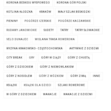
KORONA BESKIDU WYSPOWEGO
KORONA GÓR POLSKI
KOTLINA KŁODZKA
KRAKÓW
MAŁY SZLAK BESKIDZKI
PIENINY
POGÓRZE IZERSKIE
POGÓRZE KACZAWSKIE
RUDAWY JANOWICKIE
SUDETY
TATRY
TATRY SŁOWACKIE
VELO DUNAJEC
WIŚLANA TRASA ROWEROWA
WYŻYNA KRAKOWSKO- CZĘSTOCHOWSKA
AKTYWNIE Z DZIEĆMI
CITY BREAK
GRY
GÓRY W CIĄŻY
GÓRY Z CHUSTĄ
GÓRY Z DZIECKIEM
GÓRY Z NIEMOWLAKIEM
GÓRY Z NOSIDŁEM
GÓRY Z WÓZKIEM
GÓRY ZIMĄ
INNE
KSIĄŻKI
KSIĄŻKI DLA DZIECI
SZLAKI ROWEROWE
W GÓRY Z DZIECKIEM
WAKACJE
WAKACJE Z DZIEĆMI