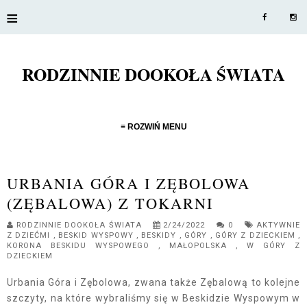
≡
RODZINNIE DOOKOŁA ŚWIATA
≡ ROZWIŃ MENU
URBANIA GÓRA I ZĘBOLOWA
(ZĘBALOWA) Z TOKARNI
RODZINNIE DOOKOŁA ŚWIATA
2/24/2022
0
AKTYWNIE
Z DZIEĆMI
,
BESKID WYSPOWY
,
BESKIDY
,
GÓRY
,
GÓRY Z DZIECKIEM
,
KORONA BESKIDU WYSPOWEGO
,
MAŁOPOLSKA
,
W GÓRY Z
DZIECKIEM
Urbania Góra i Zębolowa, zwana także Zębalową to kolejne
szczyty, na które wybraliśmy się w Beskidzie Wyspowym w