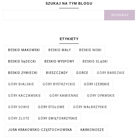
SZUKAJ NA TYM BLOGU
ETYKIETY
BESKID MAKOWSKI
BESKID MAŁY
BESKID NISKI
BESKID SĄDECKI
BESKID WYSPOWY
BESKID ŚLĄSKI
BESKID ŻYWIECKI
BIESZCZADY
GORCE
GÓRY BARDZKIE
GÓRY BIALSKIE
GÓRY BYSTRZYCKIE
GÓRY IZERSKIE
GÓRY KACZAWSKIE
GÓRY KAMIENNE
GÓRY OPAWSKIE
GÓRY SOWIE
GÓRY STOŁOWE
GÓRY WAŁBRZYSKIE
GÓRY ZŁOTE
GÓRY ŚWIĘTOKRZYSKIE
JURA KRAKOWSKO-CZĘSTOCHOWSKA
KARKONOSZE