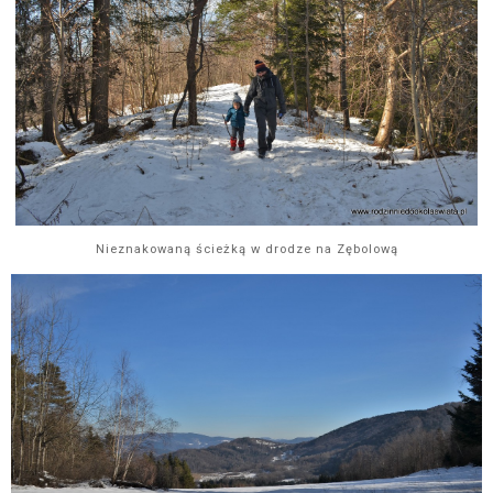
Nieznakowaną ścieżką w drodze na Zębolową