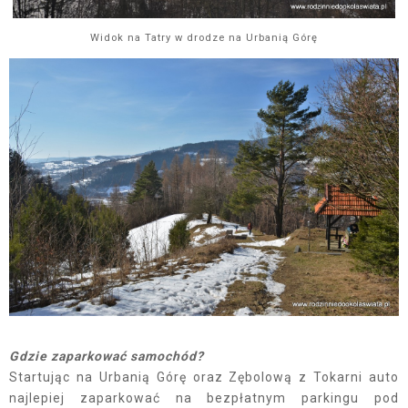
Widok na Tatry w drodze na Urbanią Górę
Gdzie zaparkować samochód?
Startując na Urbanią Górę oraz Zębolową z Tokarni auto
najlepiej zaparkować na bezpłatnym parkingu pod