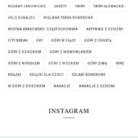
RUDAWY JANOWICKIE
SUDETY
TATRY
TATRY SŁOWACKIE
VELO DUNAJEC
WIŚLANA TRASA ROWEROWA
WYŻYNA KRAKOWSKO- CZĘSTOCHOWSKA
AKTYWNIE Z DZIEĆMI
CITY BREAK
GRY
GÓRY W CIĄŻY
GÓRY Z CHUSTĄ
GÓRY Z DZIECKIEM
GÓRY Z NIEMOWLAKIEM
GÓRY Z NOSIDŁEM
GÓRY Z WÓZKIEM
GÓRY ZIMĄ
INNE
KSIĄŻKI
KSIĄŻKI DLA DZIECI
SZLAKI ROWEROWE
W GÓRY Z DZIECKIEM
WAKACJE
WAKACJE Z DZIEĆMI
INSTAGRAM