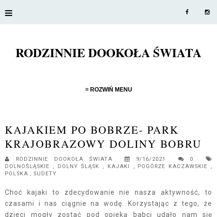
≡
RODZINNIE DOOKOŁA ŚWIATA
≡ ROZWIŃ MENU
KAJAKIEM PO BOBRZE- PARK
KRAJOBRAZOWY DOLINY BOBRU
RODZINNIE DOOKOŁA ŚWIATA
9/16/2021
0
DOLNOŚLĄSKIE
,
DOLNY ŚLĄSK
,
KAJAKI
,
POGÓRZE KACZAWSKIE
,
POLSKA
,
SUDETY
Choć kajaki to zdecydowanie nie nasza aktywność, to
czasami i nas ciągnie na wodę. Korzystając z tego, że
dzieci mogły zostać pod opieką babci udało nam się