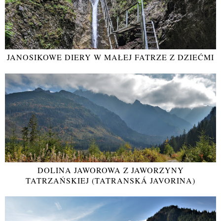
JANOSIKOWE DIERY W MAŁEJ FATRZE Z DZIEĆMI
DOLINA JAWOROWA Z JAWORZYNY
TATRZAŃSKIEJ (TATRANSKÁ JAVORINA)