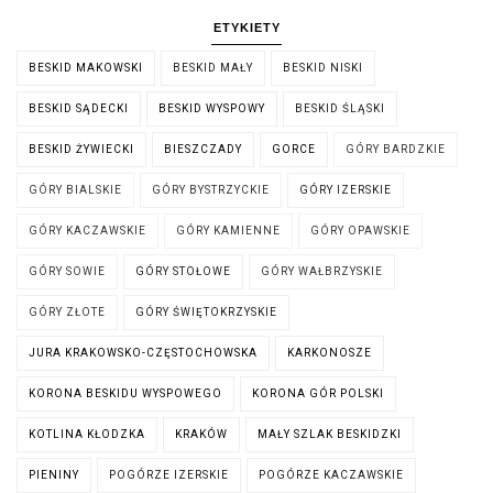
ETYKIETY
BESKID MAKOWSKI
BESKID MAŁY
BESKID NISKI
BESKID SĄDECKI
BESKID WYSPOWY
BESKID ŚLĄSKI
BESKID ŻYWIECKI
BIESZCZADY
GORCE
GÓRY BARDZKIE
GÓRY BIALSKIE
GÓRY BYSTRZYCKIE
GÓRY IZERSKIE
GÓRY KACZAWSKIE
GÓRY KAMIENNE
GÓRY OPAWSKIE
GÓRY SOWIE
GÓRY STOŁOWE
GÓRY WAŁBRZYSKIE
GÓRY ZŁOTE
GÓRY ŚWIĘTOKRZYSKIE
JURA KRAKOWSKO-CZĘSTOCHOWSKA
KARKONOSZE
KORONA BESKIDU WYSPOWEGO
KORONA GÓR POLSKI
KOTLINA KŁODZKA
KRAKÓW
MAŁY SZLAK BESKIDZKI
PIENINY
POGÓRZE IZERSKIE
POGÓRZE KACZAWSKIE