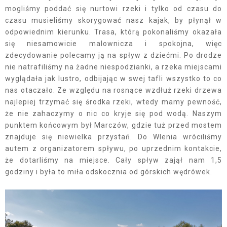
mogliśmy poddać się nurtowi rzeki i tylko od czasu do
czasu musieliśmy skorygować nasz kajak, by płynął w
odpowiednim kierunku. Trasa, którą pokonaliśmy okazała
się niesamowicie malownicza i spokojna, więc
zdecydowanie polecamy ją na spływ z dziećmi. Po drodze
nie natrafiliśmy na żadne niespodzianki, a rzeka miejscami
wyglądała jak lustro, odbijając w swej tafli wszystko to co
nas otaczało. Ze względu na rosnące wzdłuż rzeki drzewa
najlepiej trzymać się środka rzeki, wtedy mamy pewność,
że nie zahaczymy o nic co kryje się pod wodą. Naszym
punktem końcowym był Marczów, gdzie tuż przed mostem
znajduje się niewielka przystań. Do Wlenia wróciliśmy
autem z organizatorem spływu, po uprzednim kontakcie,
że dotarliśmy na miejsce. Cały spływ zajął nam 1,5
godziny i była to miła odskocznia od górskich wędrówek.