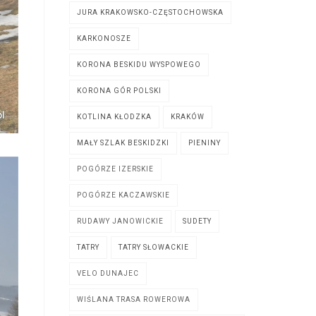
JURA KRAKOWSKO-CZĘSTOCHOWSKA
KARKONOSZE
KORONA BESKIDU WYSPOWEGO
KORONA GÓR POLSKI
KOTLINA KŁODZKA
KRAKÓW
MAŁY SZLAK BESKIDZKI
PIENINY
POGÓRZE IZERSKIE
POGÓRZE KACZAWSKIE
RUDAWY JANOWICKIE
SUDETY
TATRY
TATRY SŁOWACKIE
VELO DUNAJEC
WIŚLANA TRASA ROWEROWA