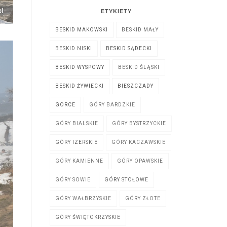
ETYKIETY
BESKID MAKOWSKI
BESKID MAŁY
BESKID NISKI
BESKID SĄDECKI
BESKID WYSPOWY
BESKID ŚLĄSKI
BESKID ŻYWIECKI
BIESZCZADY
GORCE
GÓRY BARDZKIE
GÓRY BIALSKIE
GÓRY BYSTRZYCKIE
GÓRY IZERSKIE
GÓRY KACZAWSKIE
GÓRY KAMIENNE
GÓRY OPAWSKIE
GÓRY SOWIE
GÓRY STOŁOWE
GÓRY WAŁBRZYSKIE
GÓRY ZŁOTE
GÓRY ŚWIĘTOKRZYSKIE