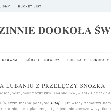
LIŚMY
BUCKET LIST
ZINNIE DOOKOŁA ŚW
A GŁÓWNA
GÓRY
ROWERY
POLSKA
EUROPA
▼
▼
▼
A LUBANIU Z PRZEŁĘCZY SNOZKA
GORCE
,
GÓRY
,
GÓRY Z DZIECKIEM
,
MAŁOPOLSKA
,
W GÓRY Z DZIECKIEM
ku (o czym można poczytać
tutaj
) i już wtedy zamarzył nam
kukrotnie, ale z planami jest jak jest, nie zawsze wszystko i