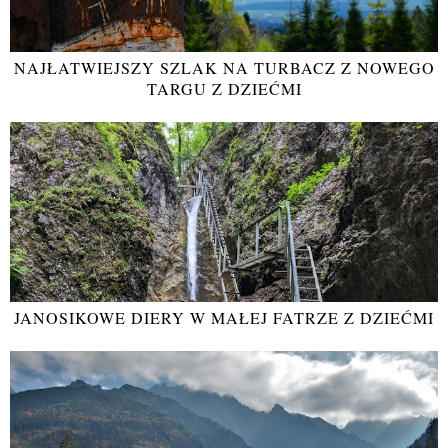
NAJŁATWIEJSZY SZLAK NA TURBACZ Z NOWEGO
TARGU Z DZIEĆMI
JANOSIKOWE DIERY W MAŁEJ FATRZE Z DZIEĆMI