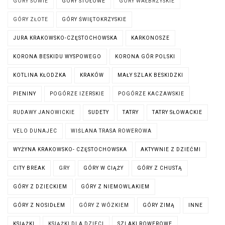
GÓRY SOWIE
GÓRY STOŁOWE
GÓRY WAŁBRZYSKIE
GÓRY ZŁOTE
GÓRY ŚWIĘTOKRZYSKIE
JURA KRAKOWSKO-CZĘSTOCHOWSKA
KARKONOSZE
KORONA BESKIDU WYSPOWEGO
KORONA GÓR POLSKI
KOTLINA KŁODZKA
KRAKÓW
MAŁY SZLAK BESKIDZKI
PIENINY
POGÓRZE IZERSKIE
POGÓRZE KACZAWSKIE
RUDAWY JANOWICKIE
SUDETY
TATRY
TATRY SŁOWACKIE
VELO DUNAJEC
WIŚLANA TRASA ROWEROWA
WYŻYNA KRAKOWSKO- CZĘSTOCHOWSKA
AKTYWNIE Z DZIEĆMI
CITY BREAK
GRY
GÓRY W CIĄŻY
GÓRY Z CHUSTĄ
GÓRY Z DZIECKIEM
GÓRY Z NIEMOWLAKIEM
GÓRY Z NOSIDŁEM
GÓRY Z WÓZKIEM
GÓRY ZIMĄ
INNE
KSIĄŻKI
KSIĄŻKI DLA DZIECI
SZLAKI ROWEROWE