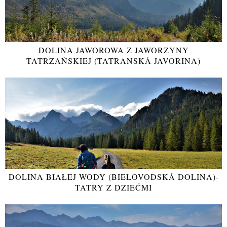
DOLINA JAWOROWA Z JAWORZYNY
TATRZAŃSKIEJ (TATRANSKÁ JAVORINA)
DOLINA BIAŁEJ WODY (BIELOVODSKÁ DOLINA)-
TATRY Z DZIEĆMI