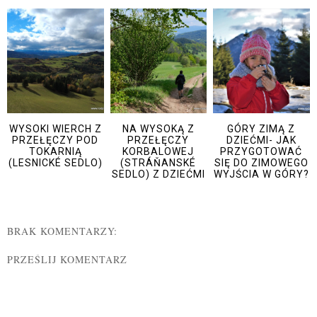
WYSOKI WIERCH Z
NA WYSOKĄ Z
GÓRY ZIMĄ Z
PRZEŁĘCZY POD
PRZEŁĘCZY
DZIEĆMI- JAK
TOKARNIĄ
KORBALOWEJ
PRZYGOTOWAĆ
(LESNICKÉ SEDLO)
(STRÁŇANSKÉ
SIĘ DO ZIMOWEGO
SEDLO) Z DZIEĆMI
WYJŚCIA W GÓRY?
BRAK KOMENTARZY:
PRZEŚLIJ KOMENTARZ