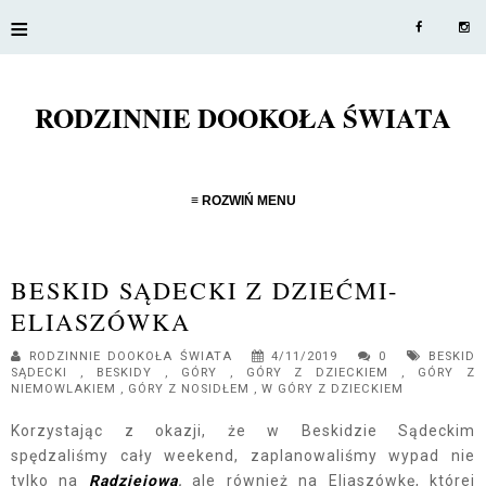
≡
RODZINNIE DOOKOŁA ŚWIATA
≡ ROZWIŃ MENU
BESKID SĄDECKI Z DZIEĆMI-
ELIASZÓWKA
RODZINNIE DOOKOŁA ŚWIATA
4/11/2019
0
BESKID
SĄDECKI
,
BESKIDY
,
GÓRY
,
GÓRY Z DZIECKIEM
,
GÓRY Z
NIEMOWLAKIEM
,
GÓRY Z NOSIDŁEM
,
W GÓRY Z DZIECKIEM
Korzystając z okazji, że w Beskidzie Sądeckim
spędzaliśmy cały weekend, zaplanowaliśmy wypad nie
tylko na
Radziejową
,
ale również na Eliaszówkę, której