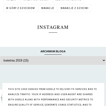
W GÓRY Z DZIECKIEM
WAKACJE
WAKACJE Z DZIEĆMI
INSTAGRAM
ARCHIWUM BLOGA
O MNIE
THIS SITE USES COOKIES FROM GOOGLE TO DELIVER ITS SERVICES AND TO
Rodzinnie Dookoła Świata
ANALYZE TRAFFIC. YOUR IP ADDRESS AND USER-AGENT ARE SHARED
Wyświetl mój pełny profil
WITH GOOGLE ALONG WITH PERFORMANCE AND SECURITY METRICS TO
ENSURE QUALITY OF SERVICE, GENERATE USAGE STATISTICS, AND TO