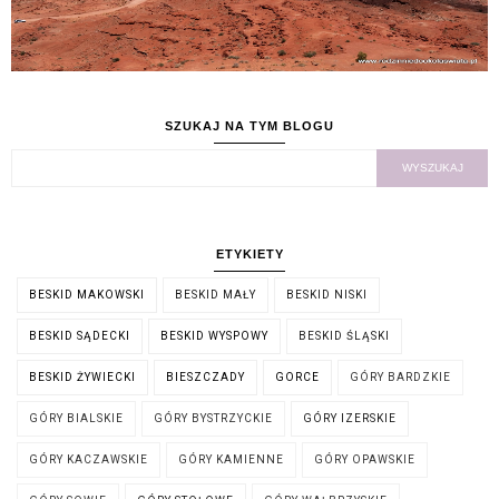
SZUKAJ NA TYM BLOGU
ETYKIETY
BESKID MAKOWSKI
BESKID MAŁY
BESKID NISKI
BESKID SĄDECKI
BESKID WYSPOWY
BESKID ŚLĄSKI
BESKID ŻYWIECKI
BIESZCZADY
GORCE
GÓRY BARDZKIE
GÓRY BIALSKIE
GÓRY BYSTRZYCKIE
GÓRY IZERSKIE
GÓRY KACZAWSKIE
GÓRY KAMIENNE
GÓRY OPAWSKIE