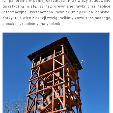
ich panoramą w pełnej okazałości. Przy wieży zbudowano
turystyczną wiatę, są też drewniane ławki oraz tablice
informacyjne. Wyznaczono również miejsce na ognisko.
Korzystają więc z okazji wyciągnęliśmy zawartość naszego
plecaka i zrobiliśmy mały piknik.