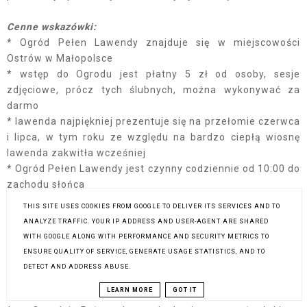
Cenne wskazówki:
* Ogród Pełen Lawendy znajduje się w miejscowości
Ostrów w Małopolsce
* wstęp do Ogrodu jest płatny 5 zł od osoby, sesje
zdjęciowe, prócz tych ślubnych, można wykonywać za
darmo
* lawenda najpiękniej prezentuje się na przełomie czerwca
i lipca, w tym roku ze względu na bardzo ciepłą wiosnę
lawenda zakwitła wcześniej
* Ogród Pełen Lawendy jest czynny codziennie od 10:00 do
zachodu słońca
* przy Ogrodzie znajduje się sporych rozmiarów parking
THIS SITE USES COOKIES FROM GOOGLE TO DELIVER ITS SERVICES AND TO
* przy wejściu do Ogrodu znajduje się mały sklepik, w
ANALYZE TRAFFIC. YOUR IP ADDRESS AND USER-AGENT ARE SHARED
którym można zakupić lawendowe woreczki, wiązanki
WITH GOOGLE ALONG WITH PERFORMANCE AND SECURITY METRICS TO
lawendy czy też lawendowe wianki, które polecamy dla
ENSURE QUALITY OF SERVICE, GENERATE USAGE STATISTICS, AND TO
dziewczynek i ich mam ;)
DETECT AND ADDRESS ABUSE.
* w Ogrodzie Pełnym Lawendy znajdują się tez drewniane
LEARN MORE
GOT IT
ławy i stoły, które można wykorzystać na rodzinny piknik