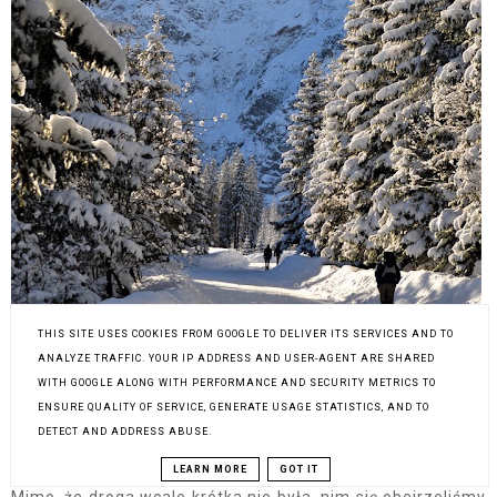
THIS SITE USES COOKIES FROM GOOGLE TO DELIVER ITS SERVICES AND TO
ANALYZE TRAFFIC. YOUR IP ADDRESS AND USER-AGENT ARE SHARED
WITH GOOGLE ALONG WITH PERFORMANCE AND SECURITY METRICS TO
ENSURE QUALITY OF SERVICE, GENERATE USAGE STATISTICS, AND TO
DETECT AND ADDRESS ABUSE.
LEARN MORE
GOT IT
Mimo, że droga wcale krótka nie była, nim się obejrzeliśmy