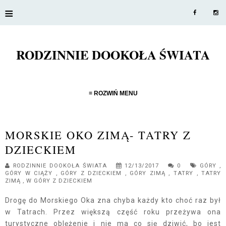
≡
RODZINNIE DOOKOŁA ŚWIATA
≡ ROZWIŃ MENU
MORSKIE OKO ZIMĄ- TATRY Z
DZIECKIEM
RODZINNIE DOOKOŁA ŚWIATA
12/13/2017
0
GÓRY
,
GÓRY W CIĄŻY
,
GÓRY Z DZIECKIEM
,
GÓRY ZIMĄ
,
TATRY
,
TATRY
ZIMĄ
,
W GÓRY Z DZIECKIEM
Drogę do Morskiego Oka zna chyba każdy kto choć raz był
w Tatrach. Przez większą część roku przeżywa ona
turystyczne oblężenie i nie ma co się dziwić, bo jest