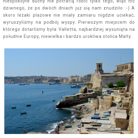
niespokojne duchy nie potrafią robić tylko tego, więc nic
dziwnego, że po dwóch dniach już się nam znudziło :-) A
skoro leżaki plażowe nie miały zamiaru nigdzie uciekać,
wyruszyliśmy na podbój wyspy. Pierwszym miejscem do
którego dotarliśmy była Valletta, najbardziej wysunięta na
południe Europy, niewielka i bardzo urokliwa stolica Malty.