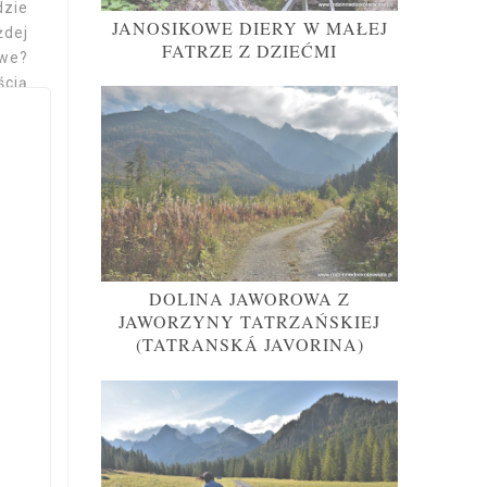
dzie
JANOSIKOWE DIERY W MAŁEJ
żdej
FATRZE Z DZIEĆMI
iwe?
ścią
 się
ione
ż na
sobą
DOLINA JAWOROWA Z
JAWORZYNY TATRZAŃSKIEJ
(TATRANSKÁ JAVORINA)
Taso
ę do