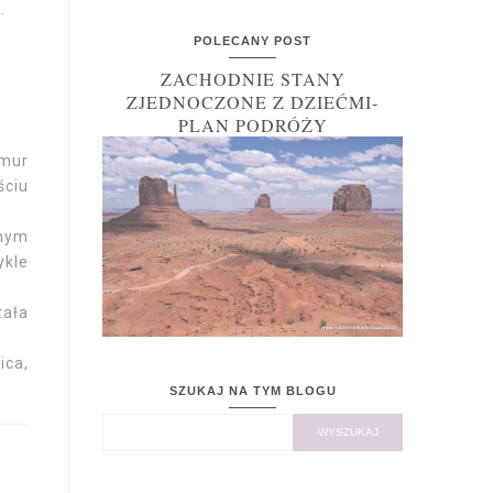
.
POLECANY POST
ZACHODNIE STANY
ZJEDNOCZONE Z DZIEĆMI-
PLAN PODRÓŻY
 mur
ściu
jnym
ykle
tała
ica,
SZUKAJ NA TYM BLOGU