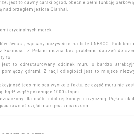
ze, jest to dawny carski ogród, obecnie pełni funkcję parkową
ię nad brzegiem jeziora Qianhai.
bkami oryginalnych marek
udów świata, wpisany oczywiście na listę UNESCO. Podobno
ać z kosmosu. Z Pekinu można bez problemu dotrzeć do sze
ty to:
 jest to odrestaurowany odcinek muru o bardzo atrakcy
pomiędzy górami. Z racji odległości jest to miejsce niezw
rakcyjność tego miejsca wynika z faktu, że część muru nie zos
, bądź wejść pokonując 1000 stopni.
eznaczony dla osób o dobrej kondycji fizycznej. Piękna okol
ejscu również część muru jest zniszczona.