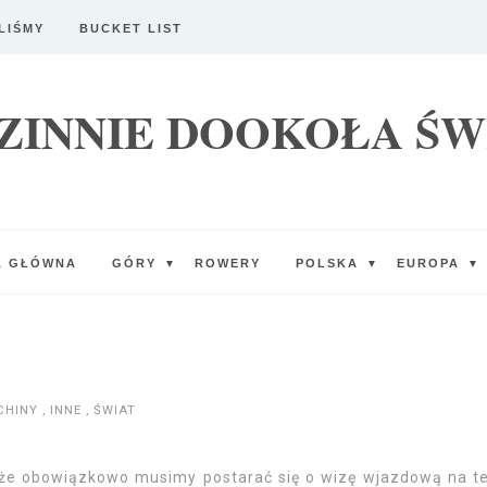
LIŚMY
BUCKET LIST
ZINNIE DOOKOŁA ŚW
A GŁÓWNA
GÓRY
ROWERY
POLSKA
EUROPA
▼
▼
▼
CHINY
,
INNE
,
ŚWIAT
 że obowiązkowo musimy postarać się o wizę wjazdową na t