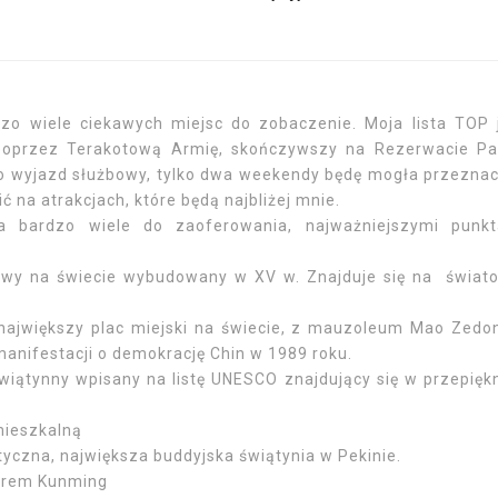
jego bożka szczęścia przywiezionego z Dominikany).
zo wiele ciekawych miejsc do zobaczenie. Moja lista TOP 
poprzez Terakotową Armię, skończywszy na Rezerwacie P
st to wyjazd służbowy, tylko dwa weekendy będę mogła przezna
 na atrakcjach, które będą najbliżej mnie.
ma bardzo wiele do zaoferowania, najważniejszymi punk
owy na świecie wybudowany w XV w. Znajduje się na świat
 największy plac miejski na świecie, z mauzoleum Mao Zedo
nifestacji o demokrację Chin w 1989 roku.
 świątynny wpisany na listę UNESCO znajdujący się w przepię
mieszkalną
yczna, największa buddyjska świątynia w Pekinie.
iorem Kunming