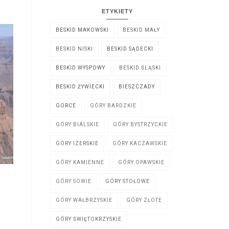
ETYKIETY
BESKID MAKOWSKI
BESKID MAŁY
BESKID NISKI
BESKID SĄDECKI
BESKID WYSPOWY
BESKID ŚLĄSKI
BESKID ŻYWIECKI
BIESZCZADY
GORCE
GÓRY BARDZKIE
GÓRY BIALSKIE
GÓRY BYSTRZYCKIE
GÓRY IZERSKIE
GÓRY KACZAWSKIE
GÓRY KAMIENNE
GÓRY OPAWSKIE
GÓRY SOWIE
GÓRY STOŁOWE
GÓRY WAŁBRZYSKIE
GÓRY ZŁOTE
GÓRY ŚWIĘTOKRZYSKIE