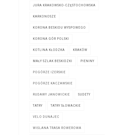
JURA KRAKOWSKO-CZĘSTOCHOWSKA
KARKONOSZE
KORONA BESKIDU WYSPOWEGO
KORONA GÓR POLSKI
KOTLINA KŁODZKA
KRAKÓW
MAŁY SZLAK BESKIDZKI
PIENINY
POGÓRZE IZERSKIE
POGÓRZE KACZAWSKIE
RUDAWY JANOWICKIE
SUDETY
TATRY
TATRY SŁOWACKIE
VELO DUNAJEC
WIŚLANA TRASA ROWEROWA