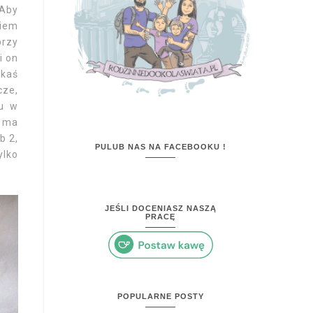
 Aby
ciem
przy
i on
akaś
cze,
ru w
j ma
b 2,
PULUB NAS NA FACEBOOKU !
ylko
JEŚLI DOCENIASZ NASZĄ
PRACĘ
POPULARNE POSTY