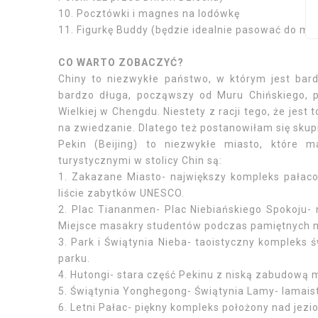
10. Pocztówki i magnes na lodówkę
11. Figurkę Buddy (będzie idealnie pasować do mo
CO WARTO ZOBACZYĆ?
Chiny to niezwykłe państwo, w którym jest bard
bardzo długa, począwszy od Muru Chińskiego, 
Wielkiej w Chengdu. Niestety z racji tego, że je
na zwiedzanie. Dlatego też postanowiłam się skupić
Pekin (Beijing) to niezwykłe miasto, które 
turystycznymi w stolicy Chin są:
1. Zakazane Miasto- największy kompleks pałac
liście zabytków UNESCO.
2. Plac Tiananmen- Plac Niebiańskiego Spokoju-
Miejsce masakry studentów podczas pamiętnych ma
3. Park i Świątynia Nieba- taoistyczny kompleks
parku.
4. Hutongi- stara część Pekinu z niską zabudową 
5. Świątynia Yonghegong- Świątynia Lamy- lamaist
6. Letni Pałac- piękny kompleks położony nad jez