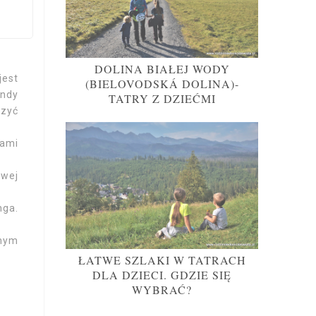
DOLINA BIAŁEJ WODY
jest
(BIELOVODSKÁ DOLINA)-
andy
TATRY Z DZIEĆMI
czyć
tami
owej
nga.
knym
ŁATWE SZLAKI W TATRACH
DLA DZIECI. GDZIE SIĘ
WYBRAĆ?