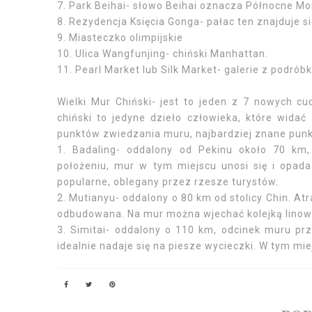
7. Park Beihai- słowo Beihai oznacza Północne Mor
8. Rezydencja Księcia Gonga- pałac ten znajduje s
9. Miasteczko olimpijskie
10. Ulica Wangfunjing- chiński Manhattan.
11. Pearl Market lub Silk Market- galerie z podró
Wielki Mur Chiński- jest to jeden z 7 nowych c
chiński to jedyne dzieło człowieka, które wid
punktów zwiedzania muru, najbardziej znane punk
1. Badaling- oddalony od Pekinu około 70 km,
położeniu, mur w tym miejscu unosi się i opada 
popularne, oblegany przez rzesze turystów.
2. Mutianyu- oddalony o 80 km od stolicy Chin. At
odbudowana. Na mur można wjechać kolejką linową
3. Simitai- oddalony o 110 km, odcinek muru prz
idealnie nadaje się na piesze wycieczki. W tym mi