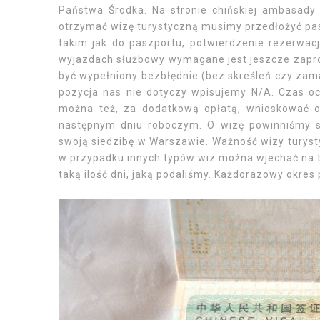
Państwa Środka. Na stronie chińskiej ambasady
otrzymać wizę turystyczną musimy przedłożyć pa
takim jak do paszportu, potwierdzenie rezerwacj
wyjazdach służbowy wymagane jest jeszcze zapros
być wypełniony bezbłędnie (bez skreśleń czy zama
pozycja nas nie dotyczy wpisujemy N/A. Czas oc
można też, za dodatkową opłatą, wnioskować o
następnym dniu roboczym. O wizę powinniśmy st
swoją siedzibę w Warszawie. Ważność wizy turyst
w przypadku innych typów wiz można wjechać na te
taką ilość dni, jaką podaliśmy. Każdorazowy okres 