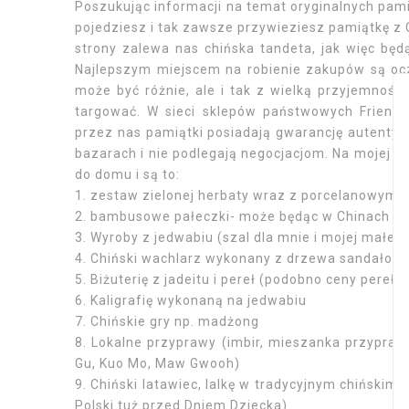
Poszukując informacji na temat oryginalnych pami
pojedziesz i tak zawsze przywieziesz pamiątkę z C
strony zalewa nas chińska tandeta, jak więc będ
Najlepszym miejscem na robienie zakupów są ocz
może być różnie, ale i tak z wielką przyjemności
targować. W sieci sklepów państwowych Friendsh
przez nas pamiątki posiadają gwarancję autentyc
bazarach i nie podlegają negocjacjom. Na mojej li
do domu i są to:
1. zestaw zielonej herbaty wraz z porcelanowym i
2. bambusowe pałeczki- może będąc w Chinach na
3. Wyroby z jedwabiu (szal dla mnie i mojej małej
4. Chiński wachlarz wykonany z drzewa sandałow
5. Biżuterię z jadeitu i pereł (podobno ceny pereł 
6. Kaligrafię wykonaną na jedwabiu
7. Chińskie gry np. madżong
8. Lokalne przyprawy (imbir, mieszanka przypraw
Gu, Kuo Mo, Maw Gwooh)
9. Chiński latawiec, lalkę w tradycyjnym chińskim s
Polski tuż przed Dniem Dziecka)