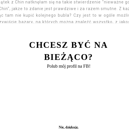
ątek z Chin natknęłam się na takie stwierdzenie "nieważne g
hin", jakże to zdanie jest prawdziwe i za razem smutne. Z ka
ąc tam nie kupić kolejnego bubla? Czy jest to w ogóle możl
ywiście bazary, na których można znaleźć wszystko, z jako
ą się tam wybiorę, oczywiście by ustalić cenę zakupu trzeba
ip Stores- Sklepy Przyjaźni można liczyć na to, że zakup
zności, minusem jest zdecydowanie to, że ceny są wyższe ni
CHCESZ BYĆ NA
ście znalazło się kilka rzeczy, które zamierzam przywieźć ze 
BIEŻĄCO?
mbryczkiem i filiżankami
Polub mój profil na FB!
uczę się nimi posługiwać
 damy, jedwabny krawat dla męża)
ego
są niezwykle atrakcyjne)
 zwana pięć smaków) i dodatki do dań (np. grzybki Hua Gu, 
troju, misia Pandę i zestaw do kaligrafii dla Wiki (akurat wróc