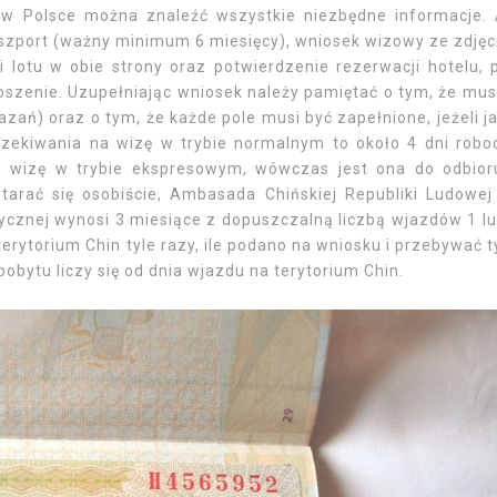
 w Polsce można znaleźć wszystkie niezbędne informacje.
szport (ważny minimum 6 miesięcy), wniosek wizowy ze zdję
i lotu w obie strony oraz potwierdzenie rezerwacji hotelu, 
zenie. Uzupełniając wniosek należy pamiętać o tym, że mus
zań) oraz o tym, że każde pole musi być zapełnione, jeżeli j
zekiwania na wizę w trybie normalnym to około 4 dni robo
 wizę w trybie ekspresowym, wówczas jest ona do odbio
arać się osobiście, Ambasada Chińskiej Republiki Ludowe
ycznej wynosi 3 miesiące z dopuszczalną liczbą wjazdów 1 lu
rytorium Chin tyle razy, ile podano na wniosku i przebywać t
pobytu liczy się od dnia wjazdu na terytorium Chin.