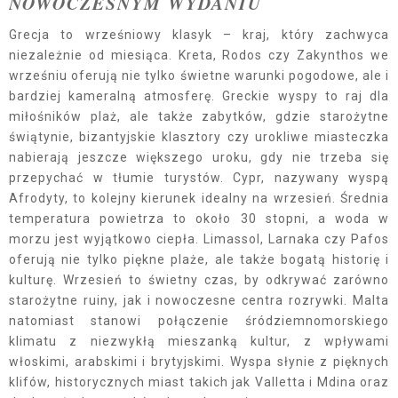
NOWOCZESNYM WYDANIU
Grecja to wrześniowy klasyk – kraj, który zachwyca
niezależnie od miesiąca. Kreta, Rodos czy Zakynthos we
wrześniu oferują nie tylko świetne warunki pogodowe, ale i
bardziej kameralną atmosferę. Greckie wyspy to raj dla
miłośników plaż, ale także zabytków, gdzie starożytne
świątynie, bizantyjskie klasztory czy urokliwe miasteczka
nabierają jeszcze większego uroku, gdy nie trzeba się
przepychać w tłumie turystów. Cypr, nazywany wyspą
Afrodyty, to kolejny kierunek idealny na wrzesień. Średnia
temperatura powietrza to około 30 stopni, a woda w
morzu jest wyjątkowo ciepła. Limassol, Larnaka czy Pafos
oferują nie tylko piękne plaże, ale także bogatą historię i
kulturę. Wrzesień to świetny czas, by odkrywać zarówno
starożytne ruiny, jak i nowoczesne centra rozrywki. Malta
natomiast stanowi połączenie śródziemnomorskiego
klimatu z niezwykłą mieszanką kultur, z wpływami
włoskimi, arabskimi i brytyjskimi. Wyspa słynie z pięknych
klifów, historycznych miast takich jak Valletta i Mdina oraz