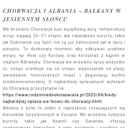
CHORWACJA I ALBANIA – BAŁKANY W
JESIENNYM SŁOŃCU
We wrześniu Chorwacja kusi wyjątkową aurą: temperatury
wciąż sięgają 25–27 stopni, ale największe kurorty, takie
jak Dubrownik czy Split, nie są już zatłoczone jak w lipcu i
sierpniu. To doskonały moment, aby odkrywać urokliwe
wyspy, np. Hvar czy Korčulę, oraz korzystać z kąpieli w
ciepłym Adriatyku. Chorwacja we wrześniu łączy wszystko
to, czego oczekuje się od urlopu: wypoczynek na plaży,
zwiedzanie historycznych miast i degustację kuchni
śródziemnomorskiej. O najbardziej opłacalnych wylotach
do Chorwacji przeczytacie na
https://www.rodzinniedookolaswiata.pl/2025/04/kiedy-
najbardziej-oplaca-sie-leciec-do-chorwacji.html.
Albania z kolei to jeden z najszybciej rozwijających się
kierunków turystycznych w Europie. We wrześniu tutejsze
kurorty, takie jak Ksamil czy Saranda, oferują
spokojniejszą atmosferę, a ceny noclegów i posiłków są