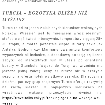
doskonałych warunków do nurkowania.
TURCJA – EGZOTYKA BLIŻEJ NIŻ
MYŚLISZ
Turcja to od lat jeden z ulubionych kierunków wakacyjnych
Polaków. Wrzesień jest tu miesiącem wręcz idealnym:
słońce wciąż świeci intensywnie, temperatury sięgają 28–
30 stopni, a morze pozostaje ciepłe. Kurorty takie jak
Antalya, Bodrum czy Marmaris gwarantują komfortowy
wypoczynek all inclusive, a dodatkową atrakcją są liczne
zabytki, od starożytnych ruin w Efezie po orientalne
bazary w Stambule. Wyjazd do Turcji we wrześniu ma
jeszcze jedną zaletę: ceny są niższe niż w szczycie
sezonu, a oferta hoteli wyjątkowo szeroka. Dla rodzin z
dziećmi, par czy grup znajomych Turcja oferuje rozrywkę
na każdą kieszeń. O najlepszych kierunkach na
wrześniowe wakacje przeczytacie również na:
https://traveltalks.esky.pl/rankingi/gdzie-na-wakacje-we-
wrzesniu
.