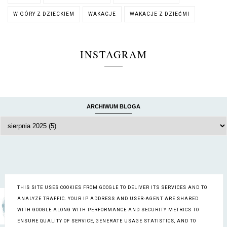
W GÓRY Z DZIECKIEM
WAKACJE
WAKACJE Z DZIEĆMI
INSTAGRAM
ARCHIWUM BLOGA
O MNIE
THIS SITE USES COOKIES FROM GOOGLE TO DELIVER ITS SERVICES AND TO
Rodzinnie Dookoła Świata
ANALYZE TRAFFIC. YOUR IP ADDRESS AND USER-AGENT ARE SHARED
Wyświetl mój pełny profil
WITH GOOGLE ALONG WITH PERFORMANCE AND SECURITY METRICS TO
ENSURE QUALITY OF SERVICE, GENERATE USAGE STATISTICS, AND TO