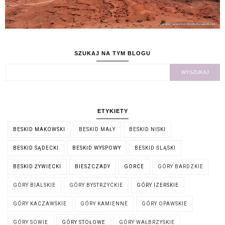
SZUKAJ NA TYM BLOGU
ETYKIETY
BESKID MAKOWSKI
BESKID MAŁY
BESKID NISKI
BESKID SĄDECKI
BESKID WYSPOWY
BESKID ŚLĄSKI
BESKID ŻYWIECKI
BIESZCZADY
GORCE
GÓRY BARDZKIE
GÓRY BIALSKIE
GÓRY BYSTRZYCKIE
GÓRY IZERSKIE
GÓRY KACZAWSKIE
GÓRY KAMIENNE
GÓRY OPAWSKIE
GÓRY SOWIE
GÓRY STOŁOWE
GÓRY WAŁBRZYSKIE