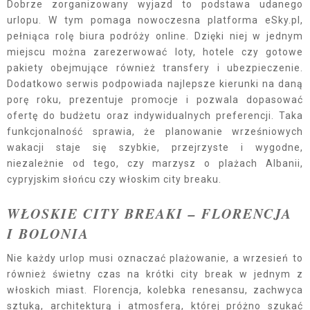
Dobrze zorganizowany wyjazd to podstawa udanego
urlopu. W tym pomaga nowoczesna platforma eSky.pl,
pełniąca rolę biura podróży online. Dzięki niej w jednym
miejscu można zarezerwować loty, hotele czy gotowe
pakiety obejmujące również transfery i ubezpieczenie.
Dodatkowo serwis podpowiada najlepsze kierunki na daną
porę roku, prezentuje promocje i pozwala dopasować
ofertę do budżetu oraz indywidualnych preferencji. Taka
funkcjonalność sprawia, że planowanie wrześniowych
wakacji staje się szybkie, przejrzyste i wygodne,
niezależnie od tego, czy marzysz o plażach Albanii,
cypryjskim słońcu czy włoskim city breaku.
WŁOSKIE CITY BREAKI – FLORENCJA
I BOLONIA
Nie każdy urlop musi oznaczać plażowanie, a wrzesień to
również świetny czas na krótki city break w jednym z
włoskich miast. Florencja, kolebka renesansu, zachwyca
sztuką, architekturą i atmosferą, której próżno szukać