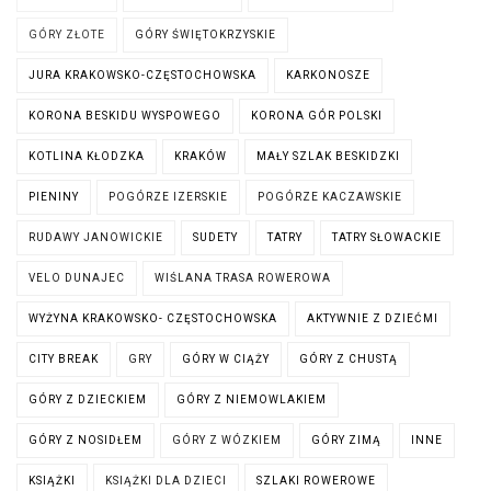
GÓRY ZŁOTE
GÓRY ŚWIĘTOKRZYSKIE
JURA KRAKOWSKO-CZĘSTOCHOWSKA
KARKONOSZE
KORONA BESKIDU WYSPOWEGO
KORONA GÓR POLSKI
KOTLINA KŁODZKA
KRAKÓW
MAŁY SZLAK BESKIDZKI
PIENINY
POGÓRZE IZERSKIE
POGÓRZE KACZAWSKIE
RUDAWY JANOWICKIE
SUDETY
TATRY
TATRY SŁOWACKIE
VELO DUNAJEC
WIŚLANA TRASA ROWEROWA
WYŻYNA KRAKOWSKO- CZĘSTOCHOWSKA
AKTYWNIE Z DZIEĆMI
CITY BREAK
GRY
GÓRY W CIĄŻY
GÓRY Z CHUSTĄ
GÓRY Z DZIECKIEM
GÓRY Z NIEMOWLAKIEM
GÓRY Z NOSIDŁEM
GÓRY Z WÓZKIEM
GÓRY ZIMĄ
INNE
KSIĄŻKI
KSIĄŻKI DLA DZIECI
SZLAKI ROWEROWE