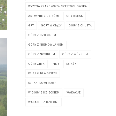
WYŻYNA KRAKOWSKO- CZĘSTOCHOWSKA
AKTYWNIE Z DZIEĆMI
CITY BREAK
GRY
GÓRY W CIĄŻY
GÓRY Z CHUSTĄ
GÓRY Z DZIECKIEM
GÓRY Z NIEMOWLAKIEM
GÓRY Z NOSIDŁEM
GÓRY Z WÓZKIEM
GÓRY ZIMĄ
INNE
KSIĄŻKI
KSIĄŻKI DLA DZIECI
SZLAKI ROWEROWE
W GÓRY Z DZIECKIEM
WAKACJE
WAKACJE Z DZIEĆMI