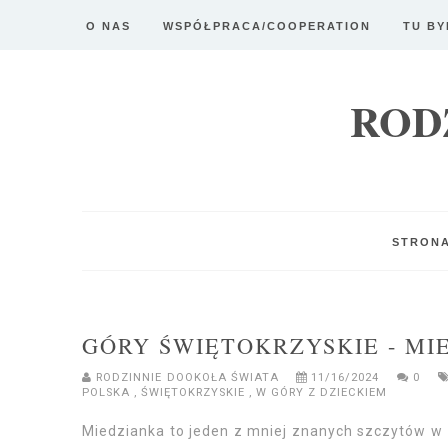
O NAS
WSPÓŁPRACA/COOPERATION
TU BY
ROD
STRON
GÓRY ŚWIĘTOKRZYSKIE - MI
RODZINNIE DOOKOŁA ŚWIATA
11/16/2024
0
POLSKA
,
ŚWIĘTOKRZYSKIE
,
W GÓRY Z DZIECKIEM
Miedzianka to jeden z mniej znanych szczytów w 