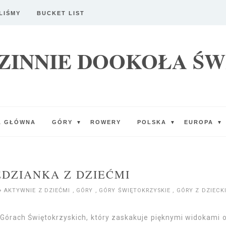
LIŚMY
BUCKET LIST
ZINNIE DOOKOŁA ŚW
A GŁÓWNA
GÓRY
ROWERY
POLSKA
EUROPA
▼
▼
▼
EDZIANKA Z DZIEĆMI
AKTYWNIE Z DZIEĆMI
,
GÓRY
,
GÓRY ŚWIĘTOKRZYSKIE
,
GÓRY Z DZIEC
Górach Świętokrzyskich, który zaskakuje pięknymi widokami 