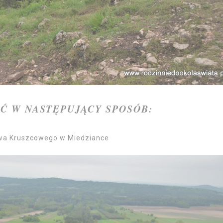
Ć W NASTĘPUJĄCY SPOSÓB:
ctwa Kruszcowego w Miedziance