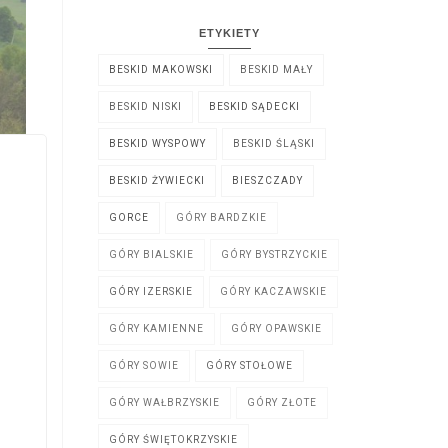
ETYKIETY
BESKID MAKOWSKI
BESKID MAŁY
BESKID NISKI
BESKID SĄDECKI
BESKID WYSPOWY
BESKID ŚLĄSKI
BESKID ŻYWIECKI
BIESZCZADY
GORCE
GÓRY BARDZKIE
GÓRY BIALSKIE
GÓRY BYSTRZYCKIE
GÓRY IZERSKIE
GÓRY KACZAWSKIE
GÓRY KAMIENNE
GÓRY OPAWSKIE
GÓRY SOWIE
GÓRY STOŁOWE
GÓRY WAŁBRZYSKIE
GÓRY ZŁOTE
GÓRY ŚWIĘTOKRZYSKIE