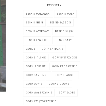
ETYKIETY
BESKID MAKOWSKI
BESKID MAŁY
BESKID NISKI
BESKID SĄDECKI
BESKID WYSPOWY
BESKID ŚLĄSKI
BESKID ŻYWIECKI
BIESZCZADY
GORCE
GÓRY BARDZKIE
GÓRY BIALSKIE
GÓRY BYSTRZYCKIE
GÓRY IZERSKIE
GÓRY KACZAWSKIE
GÓRY KAMIENNE
GÓRY OPAWSKIE
GÓRY SOWIE
GÓRY STOŁOWE
GÓRY WAŁBRZYSKIE
GÓRY ZŁOTE
GÓRY ŚWIĘTOKRZYSKIE