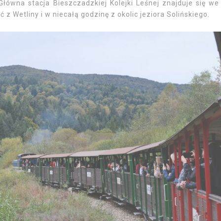
Główna stacja Bieszczadzkiej Kolejki Leśnej znajduje się we
z Wetliny i w niecałą godzinę z okolic jeziora Solińskiego.