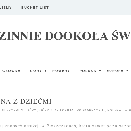
LIŚMY
BUCKET LIST
ZINNIE DOOKOŁA ŚW
A GŁÓWNA
GÓRY
ROWERY
POLSKA
EUROPA
▼
▼
▼
NA Z DZIEĆMI
BIESZCZADY
,
GÓRY
,
GÓRY Z DZIECKIEM
,
PODKARPACKIE
,
POLSKA
,
W 
iej znanych atrakcji w Bieszczadach, która nawet poza sez