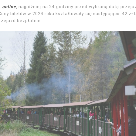
ć
online
,
najpóźniej na 24 godziny przed wybraną datą przeja
Ceny biletów w 2024 roku kształtowały się następująco:
42 zł b
przejazd bezpłatnie.