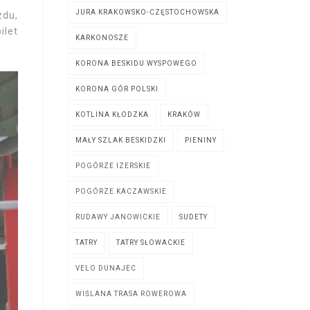
JURA KRAKOWSKO-CZĘSTOCHOWSKA
zdu,
ilet
KARKONOSZE
KORONA BESKIDU WYSPOWEGO
KORONA GÓR POLSKI
KOTLINA KŁODZKA
KRAKÓW
MAŁY SZLAK BESKIDZKI
PIENINY
POGÓRZE IZERSKIE
POGÓRZE KACZAWSKIE
RUDAWY JANOWICKIE
SUDETY
TATRY
TATRY SŁOWACKIE
VELO DUNAJEC
WIŚLANA TRASA ROWEROWA