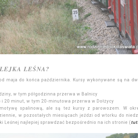
LEJKA LEŚNA?
 od maja do końca października. Kursy wykonywane są na d
dziny, w tym półgodzinna przerwa w Balnicy
 i 20 minut, w tym 20-minutowa przerwa w Dołżycy
motywę spalinową, ale są też kursy z parowozem. W okr
dziennie, w pozostałych miesiącach jeździ od wtorku do niedzi
i Leśnej najlepiej sprawdzać bezpośrednio na ich stronie (
tut