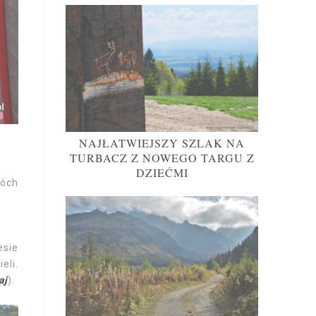
NAJŁATWIEJSZY SZLAK NA
TURBACZ Z NOWEGO TARGU Z
DZIEĆMI
wóch
esie
eli.
aj
).