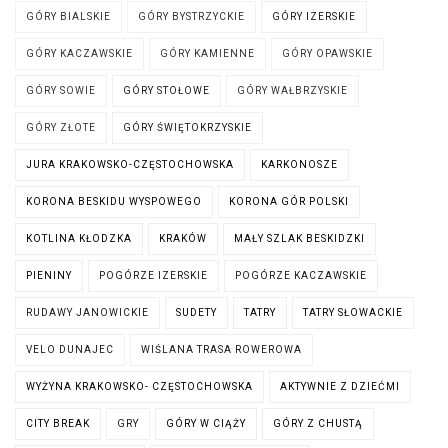
GÓRY BIALSKIE
GÓRY BYSTRZYCKIE
GÓRY IZERSKIE
GÓRY KACZAWSKIE
GÓRY KAMIENNE
GÓRY OPAWSKIE
GÓRY SOWIE
GÓRY STOŁOWE
GÓRY WAŁBRZYSKIE
GÓRY ZŁOTE
GÓRY ŚWIĘTOKRZYSKIE
JURA KRAKOWSKO-CZĘSTOCHOWSKA
KARKONOSZE
KORONA BESKIDU WYSPOWEGO
KORONA GÓR POLSKI
KOTLINA KŁODZKA
KRAKÓW
MAŁY SZLAK BESKIDZKI
PIENINY
POGÓRZE IZERSKIE
POGÓRZE KACZAWSKIE
RUDAWY JANOWICKIE
SUDETY
TATRY
TATRY SŁOWACKIE
VELO DUNAJEC
WIŚLANA TRASA ROWEROWA
WYŻYNA KRAKOWSKO- CZĘSTOCHOWSKA
AKTYWNIE Z DZIEĆMI
CITY BREAK
GRY
GÓRY W CIĄŻY
GÓRY Z CHUSTĄ