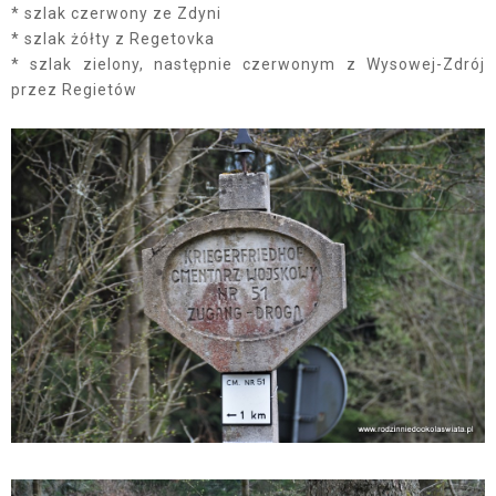
* szlak czerwony ze Zdyni
* szlak żółty z Regetovka
* szlak zielony, następnie czerwonym z Wysowej-Zdrój
przez Regietów