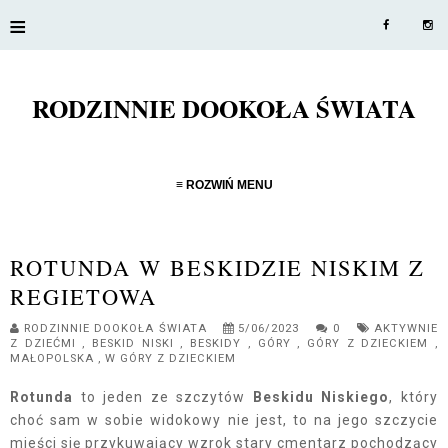
≡
RODZINNIE DOOKOŁA ŚWIATA
≡ ROZWIŃ MENU
ROTUNDA W BESKIDZIE NISKIM Z
REGIETOWA
RODZINNIE DOOKOŁA ŚWIATA
5/06/2023
0
AKTYWNIE
Z DZIEĆMI
,
BESKID NISKI
,
BESKIDY
,
GÓRY
,
GÓRY Z DZIECKIEM
,
MAŁOPOLSKA
,
W GÓRY Z DZIECKIEM
Rotunda
to jeden ze szczytów
Beskidu Niskiego
, który
choć sam w sobie widokowy nie jest, to na jego szczycie
mieści się przykuwający wzrok stary cmentarz pochodzący