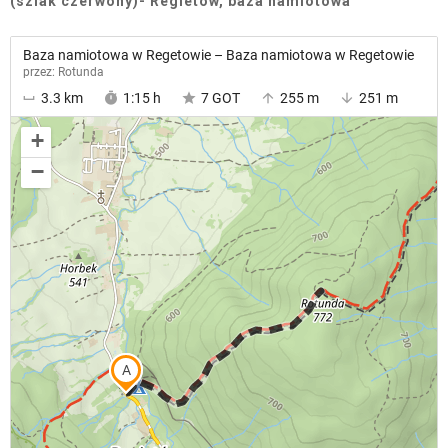
(szlak czerwony)- Regietów, baza namiotowa