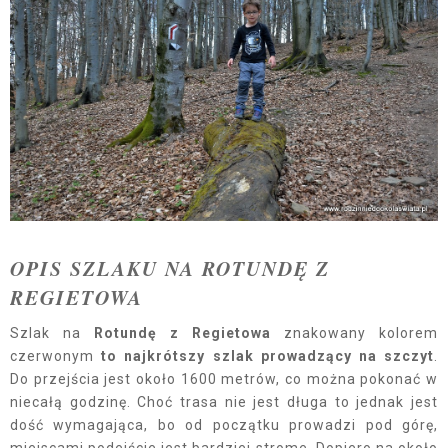
OPIS SZLAKU NA ROTUNDĘ Z
REGIETOWA
Szlak na
Rotundę z Regietowa
znakowany kolorem
czerwonym
to najkrótszy szlak prowadzący na szczyt
.
Do przejścia jest około 1600 metrów, co można pokonać w
niecałą godzinę. Choć trasa nie jest długa to jednak jest
dość wymagająca, bo od początku prowadzi pod górę,
miejscami podejście jest bardziej strome. Dopiero na około