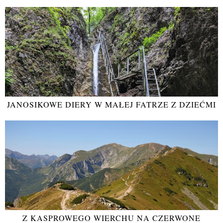
JANOSIKOWE DIERY W MAŁEJ FATRZE Z DZIEĆMI
Z KASPROWEGO WIERCHU NA CZERWONE