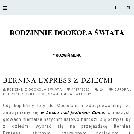
≡
RODZINNIE DOOKOŁA ŚWIATA
≡ ROZWIŃ MENU
BERNINA EXPRESS Z DZIEĆMI
RODZINNIE DOOKOŁA ŚWIATA
4/17/2023
24
EUROPA
,
PODRÓŻE Z DZIECKIEM
,
SZWAJCARIA
,
WŁOCHY
Gdy kupiliśmy loty do Mediolanu i zdecydowaliśmy, że
zatrzymamy się
w Lecco nad jeziorem Como
, w naszych
głowach niemalże natychmiastowo narodził się pomysł, by
z dziećmi
wybrać się na przejażdżkę
Bernina
Express-
słynnym, czerwonym pociągiem
z