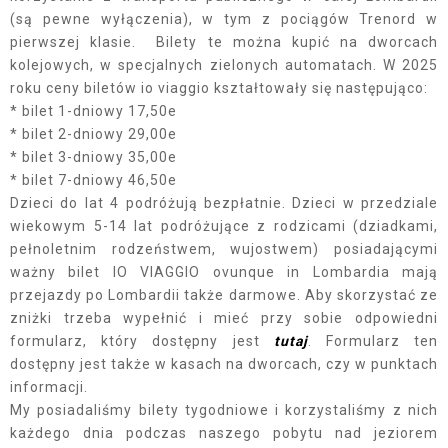
(są pewne wyłączenia), w tym z pociągów Trenord w
pierwszej klasie. Bilety te można kupić na dworcach
kolejowych, w specjalnych zielonych automatach. W 2025
roku ceny biletów io viaggio kształtowały się następująco:
* bilet 1-dniowy 17,50e
* bilet 2-dniowy 29,00e
* bilet 3-dniowy 35,00e
* bilet 7-dniowy 46,50e
Dzieci do lat 4 podróżują bezpłatnie. Dzieci w przedziale
wiekowym 5-14 lat podróżujące z rodzicami (dziadkami,
pełnoletnim rodzeństwem, wujostwem) posiadającymi
ważny bilet IO VIAGGIO ovunque in Lombardia mają
przejazdy po Lombardii także darmowe. Aby skorzystać ze
zniżki trzeba wypełnić i mieć przy sobie odpowiedni
formularz, który dostępny jest
tutaj
. Formularz ten
dostępny jest także w kasach na dworcach, czy w punktach
informacji.
My posiadaliśmy bilety tygodniowe i korzystaliśmy z nich
każdego dnia podczas naszego pobytu nad jeziorem