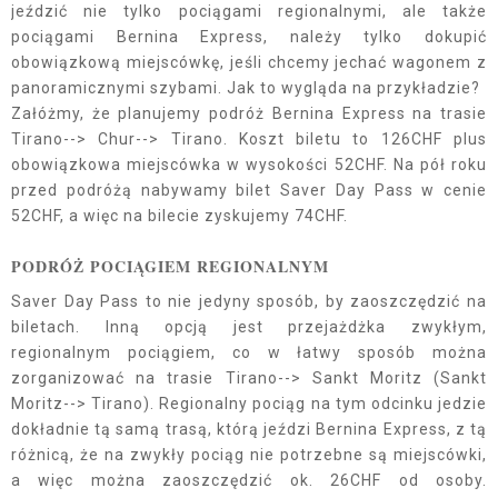
jeździć nie tylko pociągami regionalnymi, ale także
pociągami Bernina Express, należy tylko dokupić
obowiązkową miejscówkę, jeśli chcemy jechać wagonem z
panoramicznymi szybami. Jak to wygląda na przykładzie?
Załóżmy, że planujemy podróż Bernina Express na trasie
Tirano--> Chur--> Tirano. Koszt biletu to 126CHF plus
obowiązkowa miejscówka w wysokości 52CHF. Na pół roku
przed podróżą nabywamy bilet Saver Day Pass w cenie
52CHF, a więc na bilecie zyskujemy 74CHF.
PODRÓŻ POCIĄGIEM REGIONALNYM
Saver Day Pass to nie jedyny sposób, by zaoszczędzić na
biletach. Inną opcją jest przejażdżka zwykłym,
regionalnym pociągiem, co w łatwy sposób można
zorganizować na trasie Tirano--> Sankt Moritz (Sankt
Moritz--> Tirano). Regionalny pociąg na tym odcinku jedzie
dokładnie tą samą trasą, którą jeździ Bernina Express, z tą
różnicą, że na zwykły pociąg nie potrzebne są miejscówki,
a więc można zaoszczędzić ok. 26CHF od osoby.