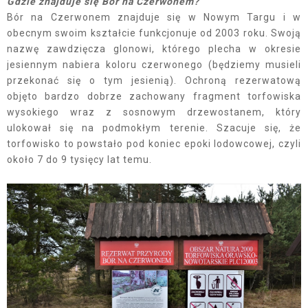
Gdzie znajduje się Bór na Czerwonem?
Bór na Czerwonem znajduje się w Nowym Targu i w
obecnym swoim kształcie funkcjonuje od 2003 roku. Swoją
nazwę zawdzięcza glonowi, którego plecha w okresie
jesiennym nabiera koloru czerwonego (będziemy musieli
przekonać się o tym jesienią). Ochroną rezerwatową
objęto bardzo dobrze zachowany fragment torfowiska
wysokiego wraz z sosnowym drzewostanem, który
ulokował się na podmokłym terenie. Szacuje się, że
torfowisko to powstało pod koniec epoki lodowcowej, czyli
około 7 do 9 tysięcy lat temu.