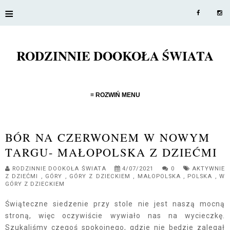
≡
RODZINNIE DOOKOŁA ŚWIATA
≡ ROZWIŃ MENU
BÓR NA CZERWONEM W NOWYM
TARGU- MAŁOPOLSKA Z DZIEĆMI
RODZINNIE DOOKOŁA ŚWIATA
4/07/2021
0
AKTYWNIE
Z DZIEĆMI
,
GÓRY
,
GÓRY Z DZIECKIEM
,
MAŁOPOLSKA
,
POLSKA
,
W
GÓRY Z DZIECKIEM
Świąteczne siedzenie przy stole nie jest naszą mocną
stroną, więc oczywiście wywiało nas na wycieczkę.
Szukaliśmy czegoś spokojnego, gdzie nie będzie zalegał