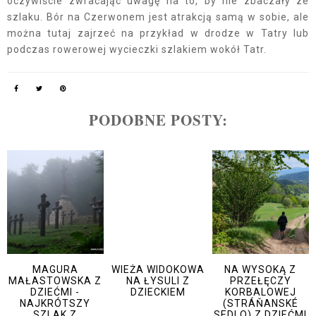
oczywiście zwracając uwagę na to, by nie zbaczały ze
szlaku. Bór na Czerwonem jest atrakcją samą w sobie, ale
można tutaj zajrzeć na przykład w drodze w Tatry lub
podczas rowerowej wycieczki szlakiem wokół Tatr.
PODOBNE POSTY:
MAGURA
WIEŻA WIDOKOWA
NA WYSOKĄ Z
MAŁASTOWSKA Z
NA ŁYSULI Z
PRZEŁĘCZY
DZIEĆMI -
DZIECKIEM
KORBALOWEJ
NAJKRÓTSZY
(STRÁŇANSKÉ
SZLAK Z
SEDLO) Z DZIEĆMI