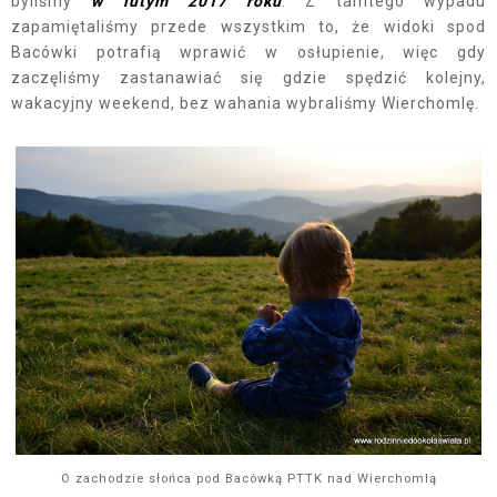
byliśmy
w lutym 2017 roku
. Z tamtego wypadu
zapamiętaliśmy przede wszystkim to, że widoki spod
Bacówki potrafią wprawić w osłupienie, więc gdy
zaczęliśmy zastanawiać się gdzie spędzić kolejny,
wakacyjny weekend, bez wahania wybraliśmy Wierchomlę.
O zachodzie słońca pod Bacówką PTTK nad Wierchomlą