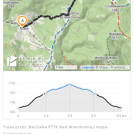
Trasa przez: Bacówka PTTK Nad Wierchomlą | mapa-
turystyczna.pl