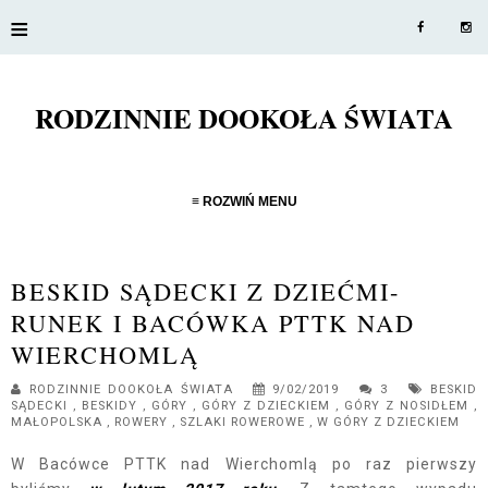
≡
RODZINNIE DOOKOŁA ŚWIATA
≡ ROZWIŃ MENU
BESKID SĄDECKI Z DZIEĆMI-
RUNEK I BACÓWKA PTTK NAD
WIERCHOMLĄ
RODZINNIE DOOKOŁA ŚWIATA
9/02/2019
3
BESKID
SĄDECKI
,
BESKIDY
,
GÓRY
,
GÓRY Z DZIECKIEM
,
GÓRY Z NOSIDŁEM
,
MAŁOPOLSKA
,
ROWERY
,
SZLAKI ROWEROWE
,
W GÓRY Z DZIECKIEM
W Bacówce PTTK nad Wierchomlą po raz pierwszy