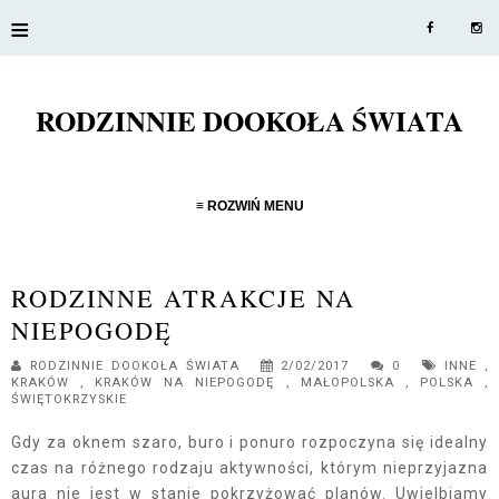
≡
RODZINNIE DOOKOŁA ŚWIATA
≡ ROZWIŃ MENU
RODZINNE ATRAKCJE NA
NIEPOGODĘ
RODZINNIE DOOKOŁA ŚWIATA
2/02/2017
0
INNE
,
KRAKÓW
,
KRAKÓW NA NIEPOGODĘ
,
MAŁOPOLSKA
,
POLSKA
,
ŚWIĘTOKRZYSKIE
Gdy za oknem szaro, buro i ponuro rozpoczyna się idealny
czas na różnego rodzaju aktywności, którym nieprzyjazna
aura nie jest w stanie pokrzyżować planów. Uwielbiamy