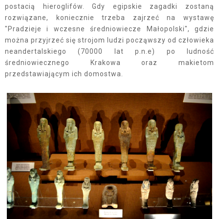
postacią hieroglifów. Gdy egipskie zagadki zostaną
rozwiązane, koniecznie trzeba zajrzeć na wystawę
"Pradzieje i wczesne średniowiecze Małopolski", gdzie
można przyjrzeć się strojom ludzi począwszy od człowieka
neandertalskiego (70000 lat p.n.e) po ludność
średniowiecznego Krakowa oraz makietom
przedstawiającym ich domostwa.