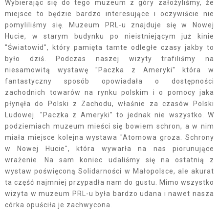
Wybierając się do tego muzeum z góry założyliśmy, że
miejsce to będzie bardzo interesujące i oczywiście nie
pomyliliśmy się. Muzeum PRL-u znajduje się w Nowej
Hucie, w starym budynku po nieistniejącym już kinie
"Światowid", który pamięta tamte odległe czasy jakby to
było dziś. Podczas naszej wizyty trafiliśmy na
niesamowitą wystawę "Paczka z Ameryki" która w
fantastyczny sposób opowiadała o dostępności
zachodnich towarów na rynku polskim i o pomocy jaka
płynęła do Polski z Zachodu, właśnie za czasów Polski
Ludowej. "Paczka z Ameryki" to jednak nie wszystko. W
podziemiach muzeum mieści się bowiem schron, a w nim
miała miejsce kolejna wystawa "Atomowa groza. Schrony
w Nowej Hucie", która wywarła na nas piorunujące
wrażenie. Na sam koniec udaliśmy się na ostatnią z
wystaw poświęconą Solidarności w Małopolsce, ale akurat
ta część najmniej przypadła nam do gustu. Mimo wszystko
wizyta w muzeum PRL-u była bardzo udana i nawet nasza
córka opuściła je zachwycona.