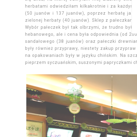
herbatami odwiedziłam kilkakrotnie i za każdym
(50 juanów i 137 juanów), poprzez herbatę jaś
zielonej herbaty (40 juanów). Sklep z pałeczkami
Wybór pałeczek był tak olbrzymi, że trudno było
hebanowego, ale i cena była odpowiednia (od 200
sandałowego (38 juanów) oraz pałeczki drewnian
były również przyprawy, niestety zakup przypraw 
na opakowaniach były w języku chińskim. Na szcz
pieprzem syczuańskim, suszonymi papryczkami chi