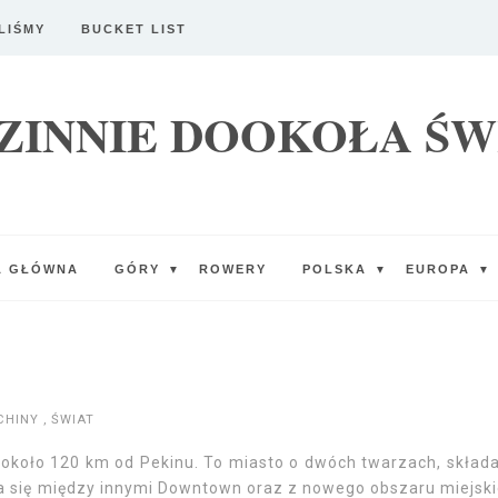
LIŚMY
BUCKET LIST
ZINNIE DOOKOŁA ŚW
A GŁÓWNA
GÓRY
ROWERY
POLSKA
EUROPA
▼
▼
▼
CHINY
,
ŚWIAT
a około 120 km od Pekinu. To miasto o dwóch twarzach, składa
za się między innymi Downtown oraz z nowego obszaru miejsk