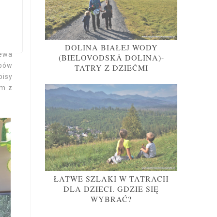
baty
em z
łam.
zewa
DOLINA BIAŁEJ WODY
zewa
(BIELOVODSKÁ DOLINA)-
upów
TATRY Z DZIEĆMI
pisy
am z
ŁATWE SZLAKI W TATRACH
DLA DZIECI. GDZIE SIĘ
WYBRAĆ?