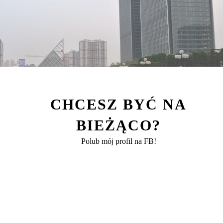
CHCESZ BYĆ NA
BIEŻĄCO?
Polub mój profil na FB!
oraz place budowy. Pomiędzy tym wszystkim znajduje się k
zakupy, bądź pospacerować. Niedaleko mojego hotelu znajdo
p z herbatami Tenfu's Tea oraz z chińskimi pałeczkami. Skl