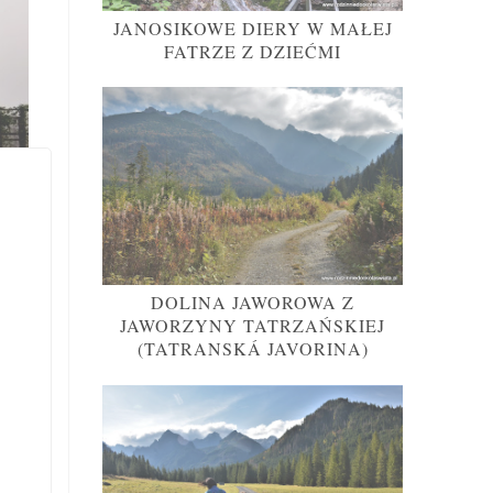
JANOSIKOWE DIERY W MAŁEJ
FATRZE Z DZIEĆMI
DOLINA JAWOROWA Z
JAWORZYNY TATRZAŃSKIEJ
(TATRANSKÁ JAVORINA)
ilka
wała
ep z