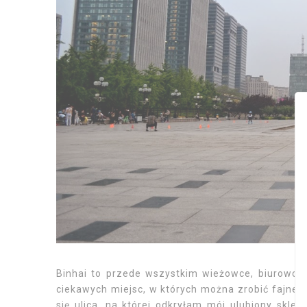
Binhai to przede wszystkim wieżowce, biurowce 
ciekawych miejsc, w których można zrobić fajne 
się ulica, na której odkryłam mój ulubiony skle