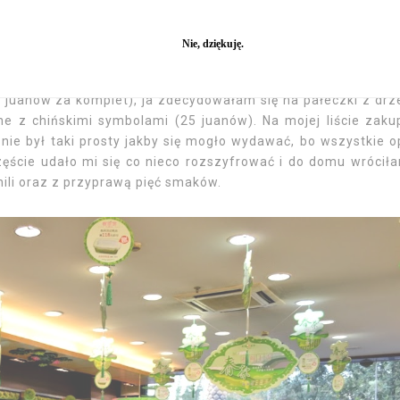
 razem coś kupiłam, począwszy od przepysznej zielonej her
minową (60 juanów), skończywszy na ciastkach z nadzieni
 również mnie zachwycił i z pustymi rękami z niego nie wysz
 się zdecydować, najpiękniej prezentowały się pałeczki z dr
 juanów za komplet), ja zdecydowałam się na pałeczki z dr
e z chińskimi symbolami (25 juanów). Na mojej liście zak
nie był taki prosty jakby się mogło wydawać, bo wszystkie o
ęście udało mi się co nieco rozszyfrować i do domu wrócił
li oraz z przyprawą pięć smaków.