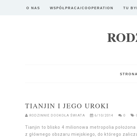
O NAS
WSPÓŁPRACA/COOPERATION
TU BY
ROD
STRON
TIANJIN I JEGO UROKI
RODZINNIE DOOKOŁA ŚWIATA
6/10/2014
0
Tianjin to blisko 4 milionowa metropolia położon
z głównego obszaru miejskiego, do którego zalic