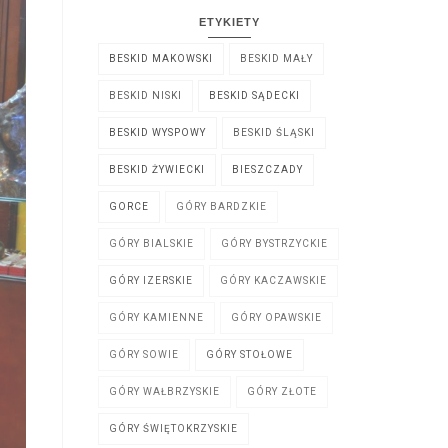
ETYKIETY
BESKID MAKOWSKI
BESKID MAŁY
BESKID NISKI
BESKID SĄDECKI
BESKID WYSPOWY
BESKID ŚLĄSKI
BESKID ŻYWIECKI
BIESZCZADY
GORCE
GÓRY BARDZKIE
GÓRY BIALSKIE
GÓRY BYSTRZYCKIE
GÓRY IZERSKIE
GÓRY KACZAWSKIE
GÓRY KAMIENNE
GÓRY OPAWSKIE
GÓRY SOWIE
GÓRY STOŁOWE
GÓRY WAŁBRZYSKIE
GÓRY ZŁOTE
GÓRY ŚWIĘTOKRZYSKIE