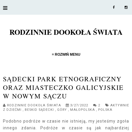
≡
RODZINNIE DOOKOŁA ŚWIATA
≡ ROZWIŃ MENU
SĄDECKI PARK ETNOGRAFICZNY
ORAZ MIASTECZKO GALICYJSKIE
W NOWYM SĄCZU
RODZINNIE DOOKOŁA ŚWIATA
3/27/2022
2
AKTYWNIE
Z DZIEĆMI
,
BESKID SĄDECKI
,
GÓRY
,
MAŁOPOLSKA
,
POLSKA
Podobno podróże w czasie nie istnieją, my jesteśmy zgoła
innego zdania. Podróże w czasie są jak najbardziej