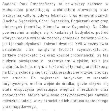
Sądecki Park Etnograficzny to największy skansen w
Małopolsce prezentujący architekturę drewnianą oraz
tradycyjną kulturę ludową lokalnych grup etnograficznych
(Lachów Sądeckich, Górali Sądeckich, Pogórzan) oraz grup
etnicznych (Łemków, Niemców oraz Cyganów). Na 20ha
powierzchni znajduje się kilkadziesiąt budynków, pośród
których można wyróżnić zagrody chłopskie zarówno wielo-
jak i jednobudynkowe, folwark dworski, XVII-wieczny dwór
szlachecki oraz świątynie (kościół rzymskokatolicki,
cerkiew greckokatolicką oraz kościół protestancki). Są też
budynki powiązane z przemysłem wiejskim, takie jak
olejarnia, kuźnia, młyn, a także obiekty małej architektury,
na którą składają się kapliczki, przydrożne krzyże, ule, czy
też studnie. Do większości budynków, w sezonie
turystycznym, można wejść do środka, gdzie skrywa się
stała ekspozycja pokazująca wnętrza mieszkalne oraz
gospodarcze. Można na własne oczy zobaczyć jak dawniej
mieszkali ludzie, w zależności od ich statusu społecznego
oraz majątkowego.