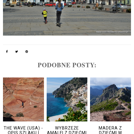
PODOBNE POSTY:
THE WAVE (USA) -
WYBRZEŻE
MADERA Z
OPIS SZLAKU I
AMALFI Z DZIEĆMI
DZIEĆMI W