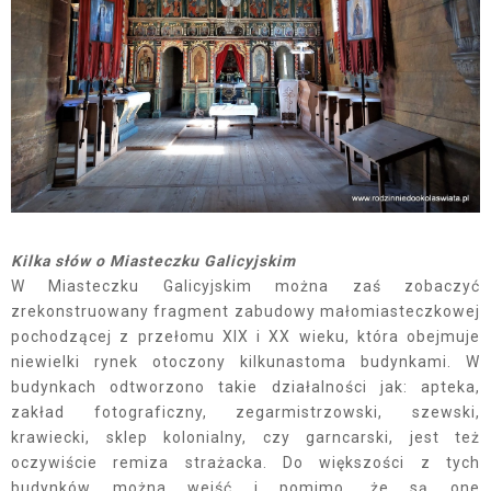
Kilka słów o Miasteczku Galicyjskim
W Miasteczku Galicyjskim można zaś zobaczyć
zrekonstruowany fragment zabudowy małomiasteczkowej
pochodzącej z przełomu XIX i XX wieku, która obejmuje
niewielki rynek otoczony kilkunastoma budynkami. W
budynkach odtworzono takie działalności jak: apteka,
zakład fotograficzny, zegarmistrzowski, szewski,
krawiecki, sklep kolonialny, czy garncarski, jest też
oczywiście remiza strażacka. Do większości z tych
budynków można wejść i pomimo, że są one