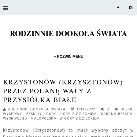
≡
RODZINNIE DOOKOŁA ŚWIATA
≡ ROZWIŃ MENU
KRZYSTONÓW (KRZYSZTONÓW)
PRZEZ POLANĘ WAŁY Z
PRZYSIÓŁKA BIAŁE
RODZINNIE DOOKOŁA ŚWIATA
1/11/2022
0
BESKID
WYSPOWY
,
BESKIDY
,
GÓRY
,
GÓRY Z DZIECKIEM
,
KORONA BESKIDU
WYSPOWEGO
,
MAŁOPOLSKA
,
W GÓRY Z DZIECKIEM
Krzystonów (Krzysztonów) to mało wybitny szczyt w