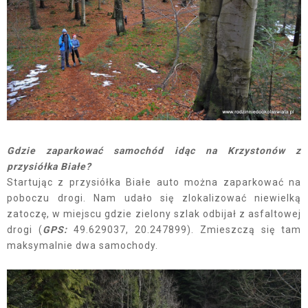
Gdzie zaparkować samochód idąc na Krzystonów z
przysiółka Białe?
Startując z przysiółka Białe auto można zaparkować na
poboczu drogi. Nam udało się zlokalizować niewielką
zatoczę, w miejscu gdzie zielony szlak odbijał z asfaltowej
drogi (
GPS:
49.629037, 20.247899). Zmieszczą się tam
maksymalnie dwa samochody.