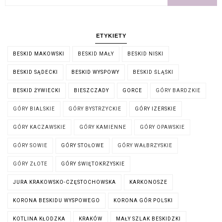
ETYKIETY
BESKID MAKOWSKI
BESKID MAŁY
BESKID NISKI
BESKID SĄDECKI
BESKID WYSPOWY
BESKID ŚLĄSKI
BESKID ŻYWIECKI
BIESZCZADY
GORCE
GÓRY BARDZKIE
GÓRY BIALSKIE
GÓRY BYSTRZYCKIE
GÓRY IZERSKIE
GÓRY KACZAWSKIE
GÓRY KAMIENNE
GÓRY OPAWSKIE
GÓRY SOWIE
GÓRY STOŁOWE
GÓRY WAŁBRZYSKIE
GÓRY ZŁOTE
GÓRY ŚWIĘTOKRZYSKIE
JURA KRAKOWSKO-CZĘSTOCHOWSKA
KARKONOSZE
KORONA BESKIDU WYSPOWEGO
KORONA GÓR POLSKI
KOTLINA KŁODZKA
KRAKÓW
MAŁY SZLAK BESKIDZKI