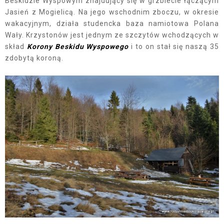
Beskidzie Wyspowym znajdujący się w grzbiecie łączącym
Jasień z Mogielicą. Na jego wschodnim zboczu, w okresie
wakacyjnym, działa studencka baza namiotowa Polana
Wały. Krzystonów jest jednym ze szczytów wchodzących w
skład
Korony Beskidu Wyspowego
i to on stał się naszą 35
zdobytą koroną.