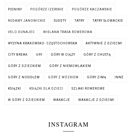
PIENINY
POGÓRZE IZERSKIE
POGÓRZE KACZAWSKIE
RUDAWY JANOWICKIE
SUDETY
TATRY
TATRY SŁOWACKIE
VELO DUNAJEC
WIŚLANA TRASA ROWEROWA
WYŻYNA KRAKOWSKO- CZĘSTOCHOWSKA
AKTYWNIE Z DZIEĆMI
CITY BREAK
GRY
GÓRY W CIĄŻY
GÓRY Z CHUSTĄ
GÓRY Z DZIECKIEM
GÓRY Z NIEMOWLAKIEM
GÓRY Z NOSIDŁEM
GÓRY Z WÓZKIEM
GÓRY ZIMĄ
INNE
KSIĄŻKI
KSIĄŻKI DLA DZIECI
SZLAKI ROWEROWE
W GÓRY Z DZIECKIEM
WAKACJE
WAKACJE Z DZIEĆMI
INSTAGRAM