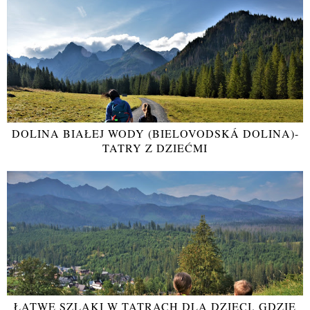
DOLINA BIAŁEJ WODY (BIELOVODSKÁ DOLINA)-
TATRY Z DZIEĆMI
ŁATWE SZLAKI W TATRACH DLA DZIECI. GDZIE